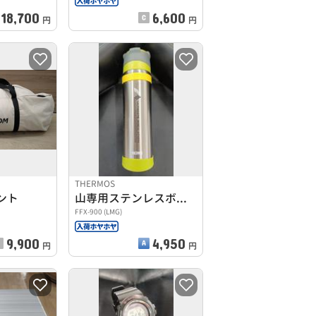
18,700
6,600
円
円
THERMOS
ント
山専用ステンレスボトル
FFX-900 (LMG)
9,900
4,950
円
円