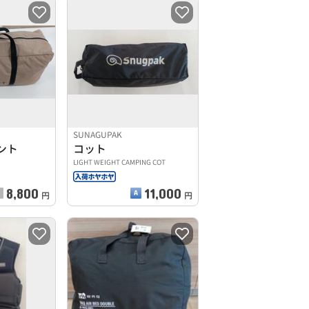
SUNAGUPAK
ント
コット
LIGHT WEIGHT CAMPING COT
8,800
11,000
円
円