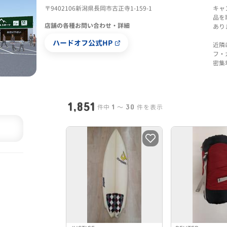
〒9402106新潟県長岡市古正寺1-159-1
キャ
品を
店舗の各種お問い合わせ・詳細
あり
ハードオフ公式HP
近隣
フ・
密集
1,851
1
30
件中
〜
件を表示