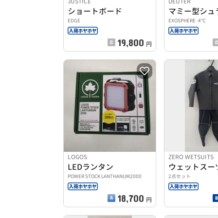
JUSTICE
DEUTER
ショートボード
マミー型シュ
EDGE
EXOSPHERE -4℃
19,800
円
LOGOS
ZERO WETSUITS
LEDランタン
ウェットスー
POWER STOCK LANTHANUM2000
2点セット
18,700
円