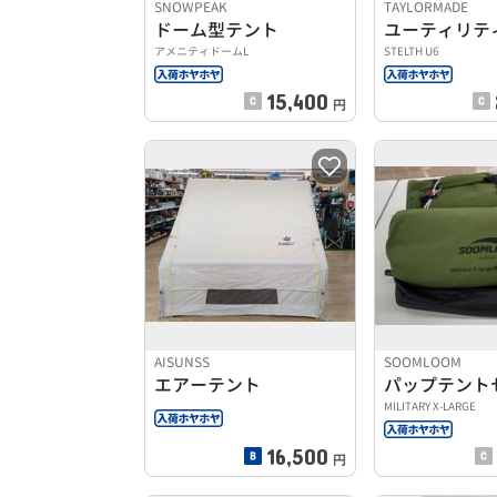
SNOWPEAK
TAYLORMADE
ドーム型テント
ユーティリテ
アメニティドームL
STELTH U6
15,400
円
AISUNSS
SOOMLOOM
エアーテント
パップテント
MILITARY X-LARGE
16,500
円