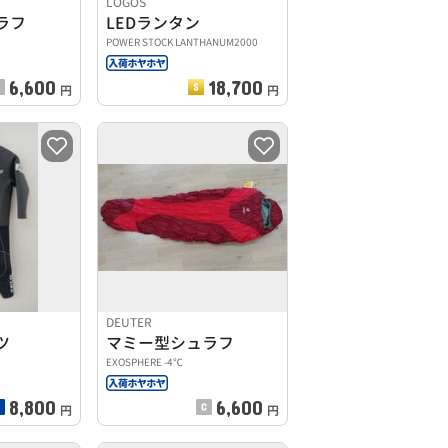
LOGOS
ラフ
LEDランタン
POWER STOCK LANTHANUM2000
6,600
18,700
円
円
DEUTER
ツ
マミー型シュラフ
EXOSPHERE -4℃
8,800
6,600
円
円