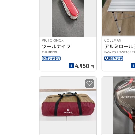
VICTORINOX
COLEMAN
ツールナイフ
アルミロール
CHAMPION
EASY ROLL 2-STAGE T
4,950
円