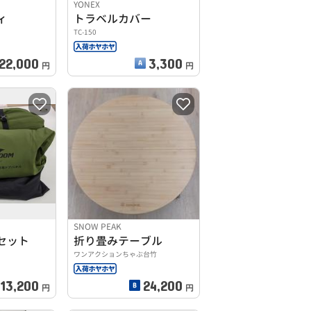
YONEX
ィ
トラベルカバー
TC-150
22,000
3,300
円
円
SNOW PEAK
セット
折り畳みテーブル
ワンアクションちゃぶ台竹
13,200
24,200
円
円