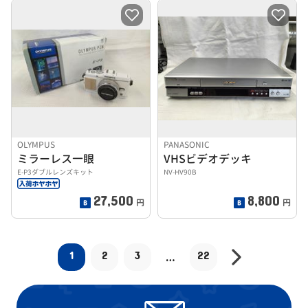
OLYMPUS
PANASONIC
ミラーレス一眼
VHSビデオデッキ
E-P3ダブルレンズキット
NV-HV90B
27,500
8,800
円
円
1
2
3
22
…