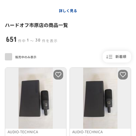
店舗の各種お問い合わせ・詳細
詳しく見る
ハードオフ公式HP
ハードオフ市原店
の商品一覧
店舗コメント
651
宜しくお願いいたします。
1
30
件中
〜
件を表示
新着順
販売中のみ表示
AUDIO-TECHNICA
AUDIO-TECHNICA