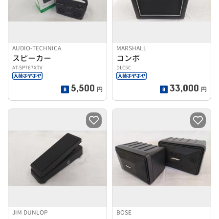
AUDIO-TECHNICA
MARSHALL
スピーカー
コンボ
AT-SP767XTV
DLC5C
5,500
33,000
円
円
JIM DUNLOP
BOSE