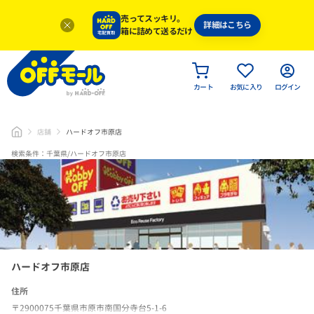
売ってスッキリ。
詳細はこちら
箱に詰めて送るだけ
カート
お気に入り
ログイン
店舗
ハードオフ市原店
検索条件：千葉県/ハードオフ市原店
ハードオフ市原店
住所
〒2900075千葉県市原市南国分寺台5-1-6