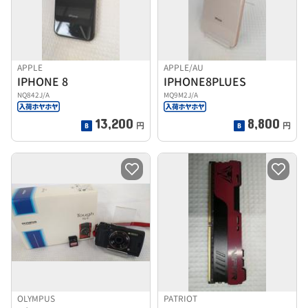
APPLE
APPLE/AU
IPHONE 8
IPHONE8PLUES
NQ842J/A
MQ9M2J/A
13,200
8,800
円
円
OLYMPUS
PATRIOT