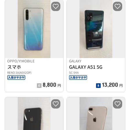
OPPO/Y!MOBILE
GALAXY
スマホ
GALAXY A51 5G
RENO 3A(A002OP)
SC-54A
8,800
13,200
円
円