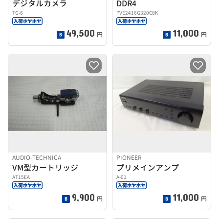
デジタルカメラ
DDR4
TG-6
PVE2416G320C8K
49,500
11,000
円
円
AUDIO-TECHNICA
PIONEER
VM型カートリッジ
プリメインアンプ
AT15EA
A-01
9,900
11,000
円
円