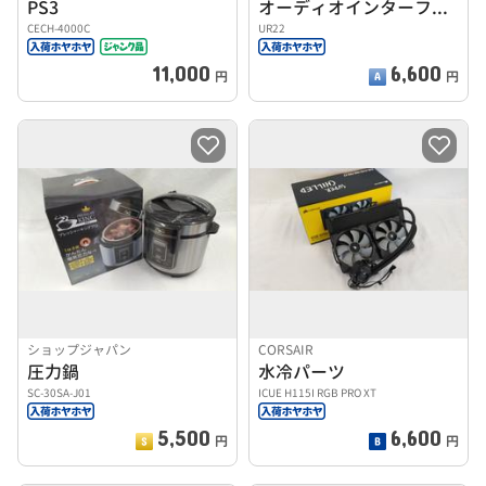
PS3
オーディオインターフェイス
CECH-4000C
UR22
11,000
6,600
円
円
ショップジャパン
CORSAIR
圧力鍋
水冷パーツ
SC-30SA-J01
ICUE H115I RGB PRO XT
5,500
6,600
円
円