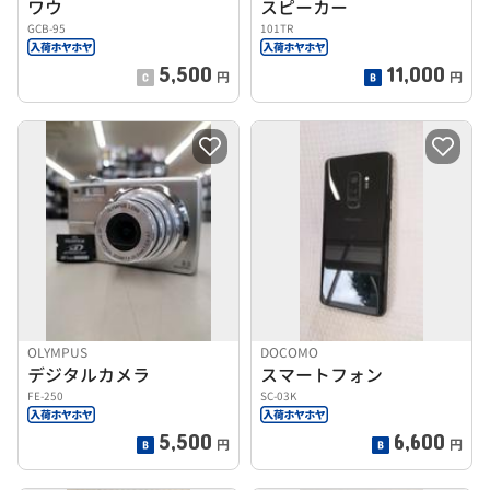
ワウ
スピーカー
GCB-95
101TR
5,500
11,000
円
円
OLYMPUS
DOCOMO
デジタルカメラ
スマートフォン
FE-250
SC-03K
5,500
6,600
円
円