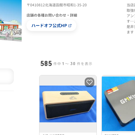
〒0410812北海道函館市昭和1-35-20
当店
取強
店舗の各種お問い合わせ・詳細
アン
す…
ハードオフ公式HP
是非
ます
585
1
30
件中
〜
件を表示