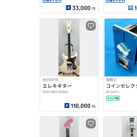
33,000
円
MOSRITE
旭精工
エレキギター
コインセレク
VENTURES MODEL
AE-202F1
110,000
円