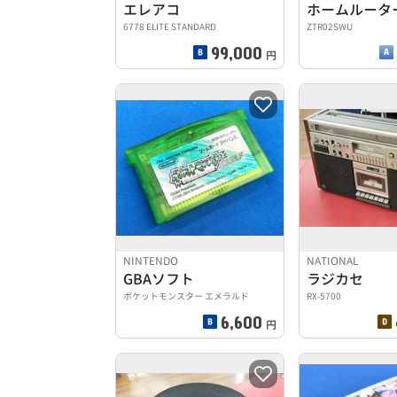
エレアコ
ホームルータ
6778 ELITE STANDARD
ZTR02SWU
99,000
円
NINTENDO
NATIONAL
GBAソフト
ラジカセ
ポケットモンスター エメラルド
RX-5700
6,600
円