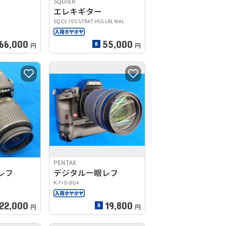
SQUIER
エレキギター
SQ CV 70S STRAT HSS LRL WAL
66,000
55,000
円
円
PENTAX
レフ
デジタル一眼レフ
K-7+D-BG4
22,000
19,800
円
円