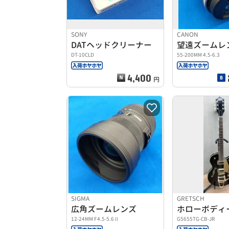
SONY
CANON
DATヘッドクリーナー
望遠ズームレ
DT-10CLD
55-200MM 4.5-6.3
4,400
円
SIGMA
GRETSCH
広角ズームレンズ
ホローボディ
12-24MM F4.5-5.6Ⅱ
G5655TG-CB-JR