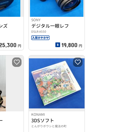
SONY
ンズ
デジタル一眼レフ
DSLR-A550
25,300
19,800
円
円
KONAMI
ー
3DSソフト
とんがりボウシと魔法の町