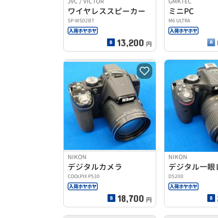
JVC / VICTOR
GMKTEC
ワイヤレススピーカー
ミニPC
SP-WS02BT
M6 ULTRA
13,200
円
NIKON
NIKON
デジタルカメラ
デジタル一眼
COOLPIX P530
D5200
18,700
円