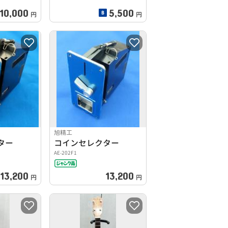
110,000
5,500
円
円
旭精工
ター
コインセレクター
AE-202F1
13,200
13,200
円
円