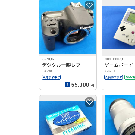
CANON
NINTENDO
デジタル一眼レフ
ゲームボーイ
EOS 9000D
DMG-01
55,000
円