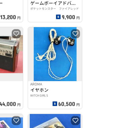
ー
ゲームボーイアドバンスソフト
ポケットモンスター ファイアレッド
13,200
9,900
円
円
AROMA
イヤホン
WITCH GIRL S
44,000
60,500
円
円