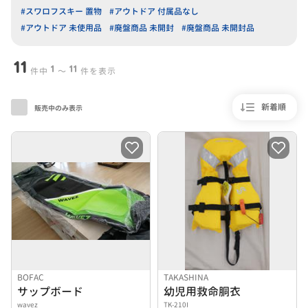
#スワロフスキー 置物
#アウトドア 付属品なし
#アウトドア 未使用品
#廃盤商品 未開封
#廃盤商品 未開封品
11
1
11
件中
〜
件を表示
新着順
販売中のみ表示
BOFAC
TAKASHINA
サップボード
幼児用救命胴衣
wavez
TK-210I