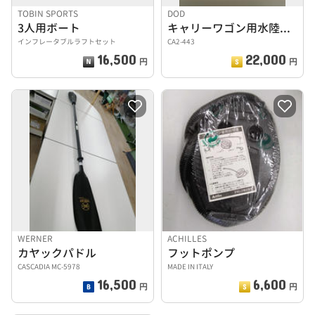
TOBIN SPORTS
DOD
3人用ボート
キャリーワゴン用水陸両用アタッチメント
インフレータブルラフトセット
CA2-443
16,500
22,000
円
円
WERNER
ACHILLES
カヤックパドル
フットポンプ
CASCADIA MC-5978
MADE IN ITALY
16,500
6,600
円
円