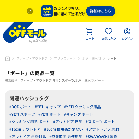
売ってスッキリ。
詳細はこちら
箱に詰めて送るだけ
カート
お気に入り
ログイン
スポーツ・アウトドア
マリンスポーツ
水泳・海水浴
ボート
「
ボート
」
の商品一覧
検索条件：スポーツ・アウトドア,マリンスポーツ,水泳・海水浴,ボート
関連ハッシュタグ
#DOD ボート
#YETI キャンプ
#YETI クッキング用品
#YETI スポーツ
#YETI ボート
#キャンプ ボート
#クッキング用品 ボート
#アウトドア 新品
#スポーツ ボート
#16cm アウトドア
#16cm 使用感が少ない
#アウトドア 未開封
#アウトドア 未開封品
#廃盤商品 未使用品
#SWAROVSKI 置物