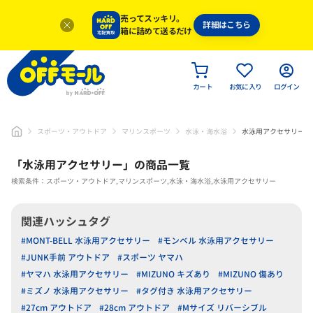
売ってスッキリ。
詳細はこちら
箱に詰めて送るだけ
カート
お気に入り
ログイン
スポーツ・アウトドア
マリンスポーツ
水泳・海水浴
水泳用アクセサリー
「
水泳用アクセサリー
」
の商品一覧
検索条件：スポーツ・アウトドア,マリンスポーツ,水泳・海水浴,水泳用アクセサリー
関連ハッシュタグ
#MONT-BELL 水泳用アクセサリー
#モンベル 水泳用アクセサリー
#JUNK手前 アウトドア
#スポーツ ヤマハ
#ヤマハ 水泳用アクセサリー
#MIZUNO キズあり
#MIZUNO 傷あり
#ミズノ 水泳用アクセサリー
#タグ付き 水泳用アクセサリー
#27cm アウトドア
#28cm アウトドア
#Mサイズ リバーシブル