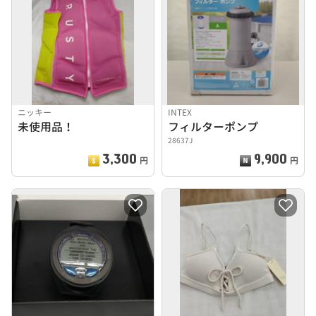
ニッキー
INTEX
未使用品！
フィルターポンプ
28637J
3,300
9,900
円
円