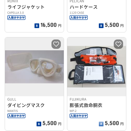
RONIX
PELICAN
ライフジャケット
ハードケース
CAPELLA 3.0
1120 CASE
16,500
5,500
円
円
GULL
FUJIKURA
ダイビングマスク
膨張式救命胴衣
MANTIS
WP-2
5,500
5,500
円
円