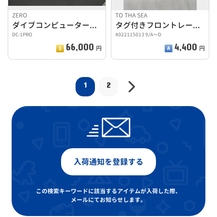
ZERO
TO THA SEA
ダイブコンピューター 海魂
タグ付きフロントレースアップリブビキニ(上のみ)
DC-1PRO
4022115013 9/A〜D
66,000
4,400
円
円
1
2
入荷通知を登録する
この検索キーワードに該当するアイテムが入荷した際、
メールにてお知らせします。