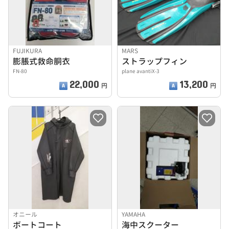
FUJIKURA
MARS
膨脹式救命胴衣
ストラップフィン
FN-80
plane avantiX-3
22,000
13,200
円
円
オニール
YAMAHA
ボートコート
海中スクーター