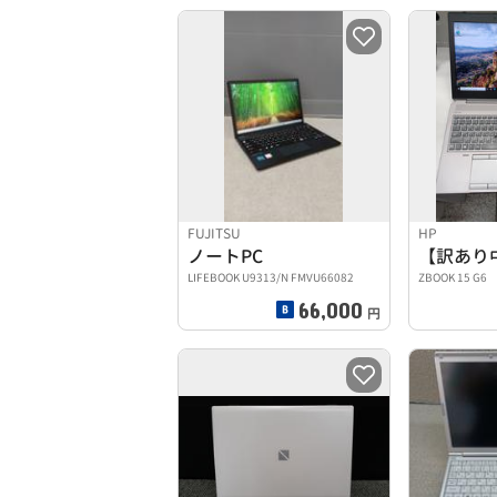
FUJITSU
HP
ノートPC
LIFEBOOK U9313/N FMVU66082
ZBOOK 15 G6
66,000
円