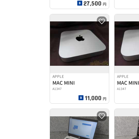
27,500
円
APPLE
APPLE
MAC MINI
MAC MIN
A1347
A1347
11,000
円