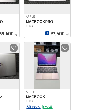
APPLE
RO
MACBOOKPRO
A1708
39,600
27,500
円
円
APPLE
ン
MACBOOK
A1534