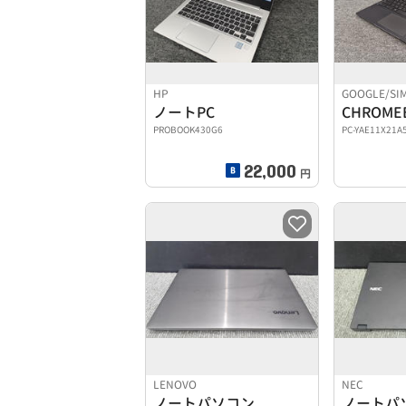
HP
GOOGLE/S
ノートPC
CHROME
PROBOOK430G6
PC-YAE11X21A
22,000
円
LENOVO
NEC
ノートパソコン
ノートパ