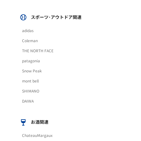
スポーツ･アウトドア関連
adidas
Coleman
THE NORTH FACE
patagonia
Snow Peak
mont bell
SHIMANO
DAIWA
お酒関連
ChateauMargaux