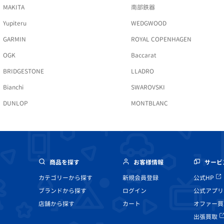
MAKITA
南部鉄器
Yupiteru
WEDGWOOD
GARMIN
ROYAL COPENHAGEN
OGK
Baccarat
BRIDGESTONE
LLADRO
Bianchi
SWAROVSKI
DUNLOP
MONTBLANC
商品を探す
お客様情報
サービ
カテゴリーから探す
新規会員登録
公式HP
ブランドから探す
ログイン
公式アプリ
店舗から探す
カート
オファー買
出張買取