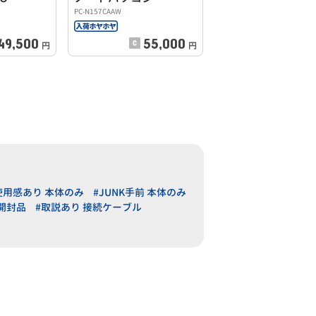
PC-N157CAAW
49,500
55,000
円
円
使用感あり 本体のみ
#JUNK手前 本体のみ
開封品
#取説あり 接続ケーブル