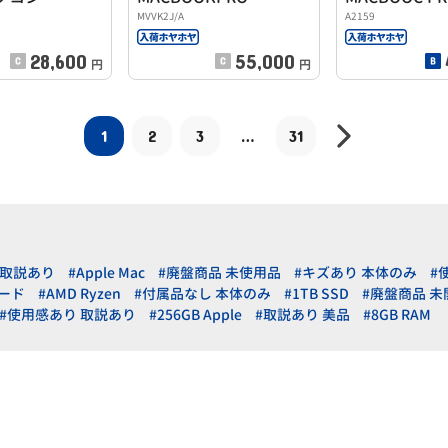
MVVK2J/A
A2159
28,600
55,000
円
円
1
2
3
…
31
 取説あり
#Apple Mac
#廃盤商品 未使用品
#キズあり 本体のみ
#
ボード
#AMD Ryzen
#付属品なし 本体のみ
#1TB SSD
#廃盤商品 未
#使用感あり 取説あり
#256GB Apple
#取説あり 美品
#8GB RAM