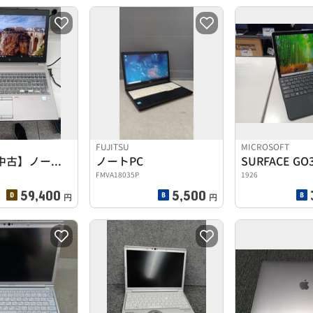
FUJITSU
MICROSOFT
【訳あり中古】ノートPC
ノートPC
SURFACE GO
FMVA18035P
1926
59,400
5,500
円
円