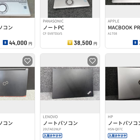
PANASONIC
APPLE
ソコン
ノートPC
MACBOOK P
CF-SV8TDLVS
A1708
44,000
38,500
円
円
LENOVO
HP
ソコン
ノートパソコン
ノートパソコ
20LTA02NLP
HSN-Q07C