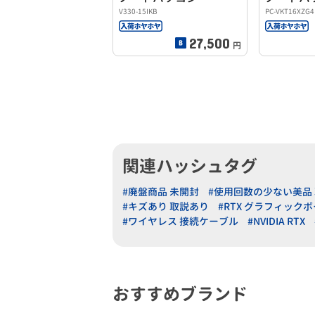
V330-15IKB
PC-VKT16XZG4
27,500
円
関連ハッシュタグ
#廃盤商品 未開封
#使用回数の少ない美品
#キズあり 取説あり
#RTX グラフィック
#ワイヤレス 接続ケーブル
#NVIDIA RTX
おすすめブランド