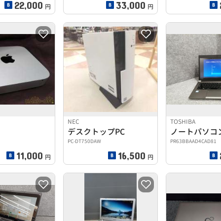
22,000
33,000
円
円
NEC
TOSHIBA
I
デスクトップPC
ノートパソコ
PC-DT750DAW
PR63BBAAD4CAD81
11,000
16,500
円
円