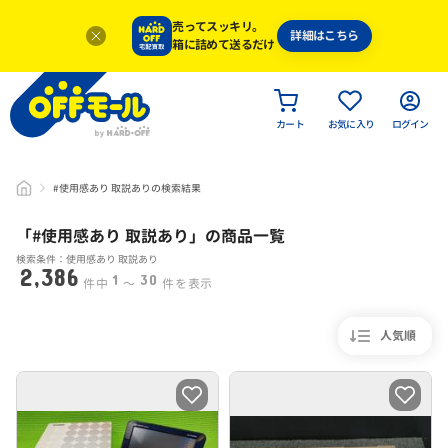
売ってスッキリ。
詳細はこちら
箱に詰めて送るだけ
カート
お気に入り
ログイン
#使用感あり 取説ありの検索結果
「#
使用感あり 取説あり
」
の商品一覧
検索条件：使用感あり 取説あり
2,386
1
30
件中
〜
件を表示
人気順