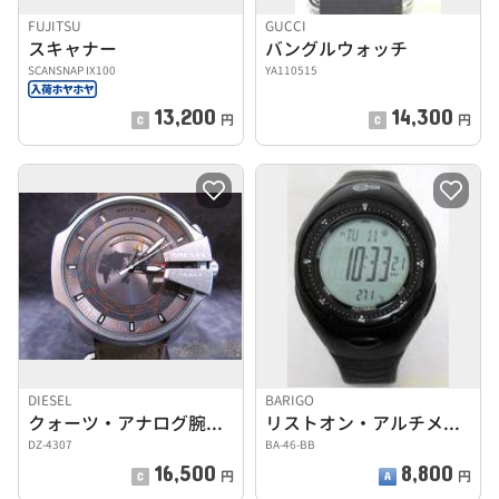
FUJITSU
GUCCI
スキャナー
バングルウォッチ
SCANSNAP IX100
YA110515
13,200
14,300
円
円
DIESEL
BARIGO
クォーツ・アナログ腕時計
リストオン・アルチメーターコンパス NO.46
DZ-4307
BA-46-BB
16,500
8,800
円
円