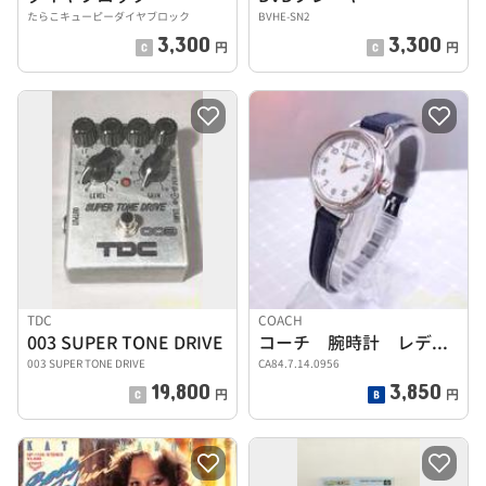
たらこキューピーダイヤブロック
BVHE-SN2
3,300
3,300
円
円
TDC
COACH
003 SUPER TONE DRIVE
コーチ 腕時計 レディース ネイビー
003 SUPER TONE DRIVE
CA84.7.14.0956
19,800
3,850
円
円