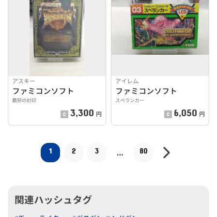
アスキー
アイレム
ファミコンソフト
ファミコンソフト
覇邪の封印
スペランカー
3,300
6,050
円
円
1
2
3
80
…
関連ハッシュタグ