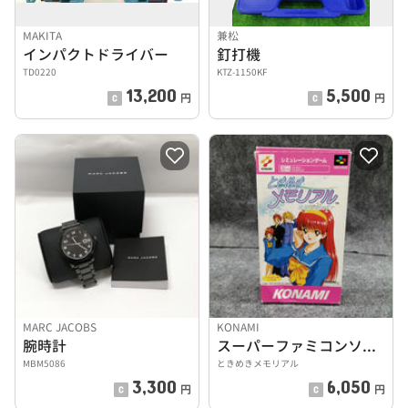
MAKITA
兼松
インパクトドライバー
釘打機
TD0220
KTZ-1150KF
13,200
5,500
円
円
MARC JACOBS
KONAMI
腕時計
スーパーファミコンソフト
MBM5086
ときめきメモリアル
3,300
6,050
円
円