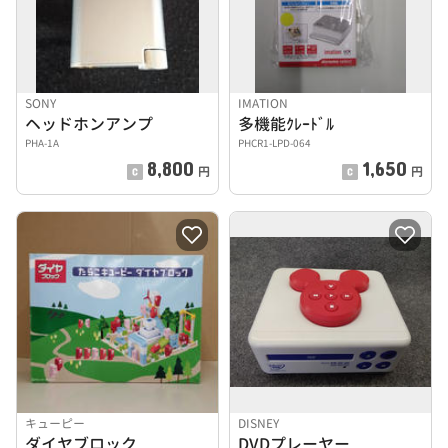
SONY
IMATION
ヘッドホンアンプ
多機能ｸﾚｰﾄﾞﾙ
PHA-1A
PHCR1-LPD-064
8,800
1,650
円
円
キューピー
DISNEY
ダイヤブロック
DVDプレーヤー