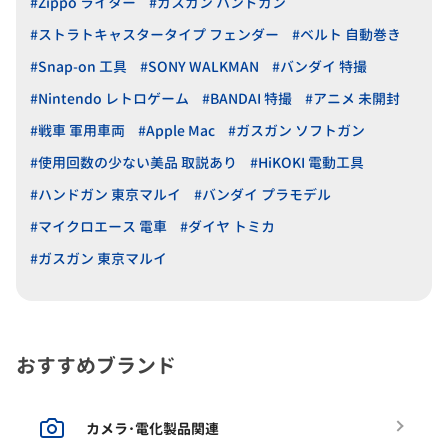
#Zippo ライター
#ガスガン ハンドガン
#ストラトキャスタータイプ フェンダー
#ベルト 自動巻き
#Snap-on 工具
#SONY WALKMAN
#バンダイ 特撮
#Nintendo レトロゲーム
#BANDAI 特撮
#アニメ 未開封
#戦車 軍用車両
#Apple Mac
#ガスガン ソフトガン
#使用回数の少ない美品 取説あり
#HiKOKI 電動工具
#ハンドガン 東京マルイ
#バンダイ プラモデル
#マイクロエース 電車
#ダイヤ トミカ
#ガスガン 東京マルイ
おすすめブランド
カメラ･電化製品関連