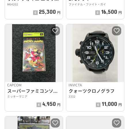
M64202
ファイナル・ファイト・ガイ
25,300
16,500
円
円
CAPCOM
INVICTA
スーパーファミコンソフト
クォーツクロノグラフ
ミッキーマニア
3332
4,950
11,000
円
円