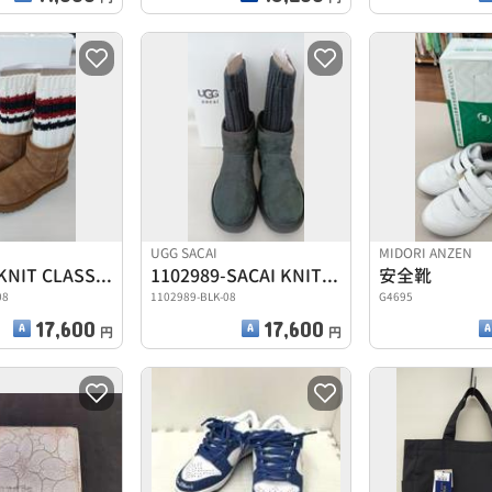
UGG SACAI
MIDORI ANZEN
W SACAI KNIT CLASSIC NINI 11
1102989-SACAI KNIT CLASSIC M
安全靴
08
1102989-BLK-08
G4695
17,600
17,600
円
円