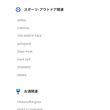
スポーツ･アウトドア関連
adidas
Coleman
THE NORTH FACE
patagonia
Snow Peak
mont bell
SHIMANO
DAIWA
お酒関連
ChateauMargaux
MOET＆CHANDON