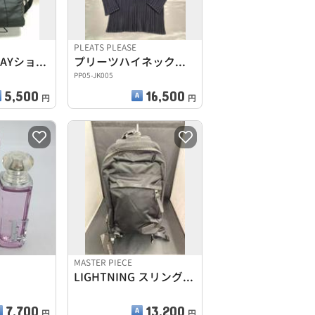
PLEATS PLEASE
樹脂パーツ2WAYショルダーバッグ
プリーツハイネック長袖カットソー
PP05-JK005
5,500
16,500
円
円
MASTER PIECE
LIGHTNING スリングバッグ
7,700
13,200
円
円