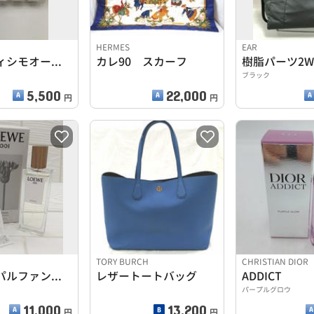
HERMES
EAR
ホワイティシモオールスターボックス
カレ90 スカーフ
ブラック
5,500
22,000
円
円
TORY BURCH
CHRISTIAN DIOR
オードゥパルファン 50ML
レザートートバッグ
ADDICT
パープルグロウ
11,000
13,200
円
円