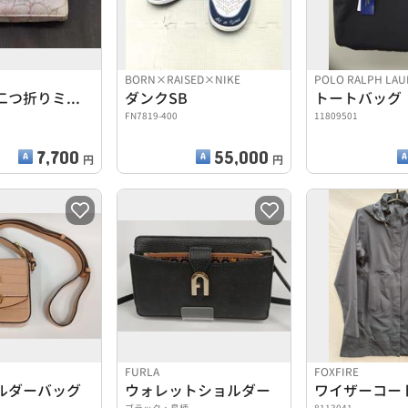
BORN×RAISED×NIKE
POLO RALPH LA
サクラ柄二つ折りミニウォレット
ダンクSB
トートバッグ
FN7819-400
11809501
7,700
55,000
円
円
FURLA
FOXFIRE
ルダーバッグ
ウォレットショルダー
ワイザーコー