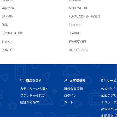
Yupiteru
WEDGWOOD
GARMIN
ROYAL COPENHAGEN
OGK
Baccarat
BRIDGESTONE
LLADRO
Bianchi
SWAROVSKI
DUNLOP
MONTBLANC
商品を探す
お客様情報
サービ
カテゴリーから探す
新規会員登録
公式HP
ブランドから探す
ログイン
公式アプリ
店舗から探す
カート
オファー買
出張買取
宅配買取