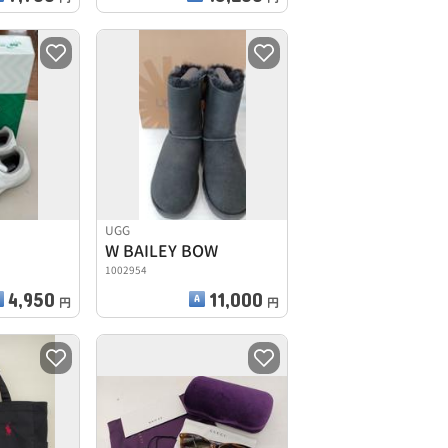
UGG
W BAILEY BOW
1002954
4,950
11,000
円
円