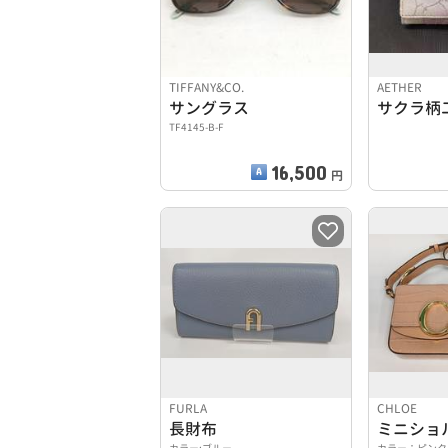
TIFFANY&CO.
AETHER
サングラス
TF4145-B-F
16,500
円
FURLA
CHLOE
長財布
ミニショ