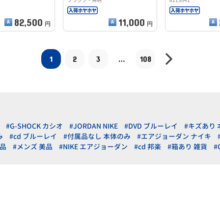
ブラック・鳥柄
8113041
82,500
11,000
円
円
1
2
3
…
108
#G-SHOCK カシオ
#JORDAN NIKE
#DVD ブルーレイ
#キズあり
み
#cd ブルーレイ
#付属品なし 本体のみ
#エアジョーダン ナイキ
品
#メンズ 美品
#NIKE エアジョーダン
#cd 邦楽
#箱あり 雑貨
#