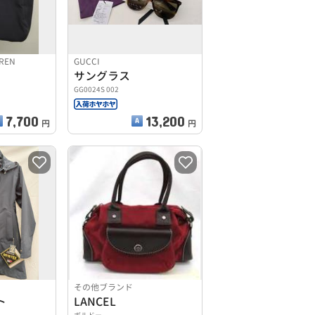
UREN
GUCCI
サングラス
GG0024S 002
7,700
13,200
円
円
その他ブランド
ト
LANCEL