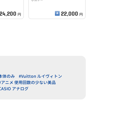
ボルドー
24,200
22,000
円
円
 本体のみ
#Vuitton ルイヴィトン
#アニメ 使用回数の少ない美品
CASIO アナログ