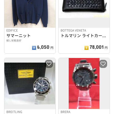
EDIFICE
BOTTEGA VENETA
サマーニット
トルマリン ライトカーフ ソフトクロコダイル フュメ
紺 L 状態良好
6,050
78,001
円
円
BREITLING
BRERA