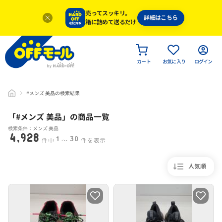
売ってスッキリ。
詳細はこちら
箱に詰めて送るだけ
カート
お気に入り
ログイン
#メンズ 美品の検索結果
「#
メンズ 美品
」
の商品一覧
検索条件：メンズ 美品
4,928
1
30
件中
〜
件を表示
人気順