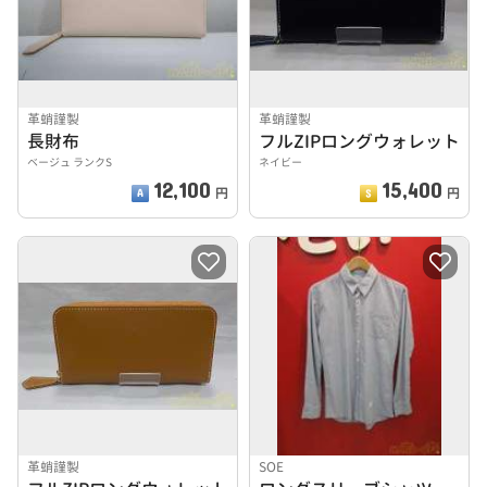
革蛸謹製
革蛸謹製
長財布
フルZIPロングウォレット
ベージュ ランクS
ネイビー
12,100
15,400
円
円
革蛸謹製
SOE