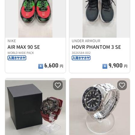
NIKE
UNDER ARMOUR
AIR MAX 90 SE
HOVR PHANTOM 3 SE
WORLD WIDE PACK
3026584-002
6,600
9,900
円
円