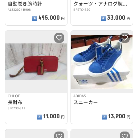
自動巻き腕時計
クォーツ・アナログ腕時計
A1332024 B908
BRETC4520
495,000
33,000
円
円
CHLOE
ADIDAS
長財布
スニーカー
3P0733-311
11,000
13,200
円
円