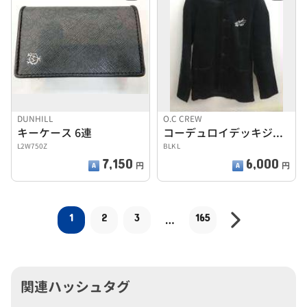
DUNHILL
O.C CREW
キーケース 6連
コーデュロイデッキジャケット
L2W750Z
BLK L
7,150
6,000
円
円
1
2
3
165
…
関連ハッシュタグ