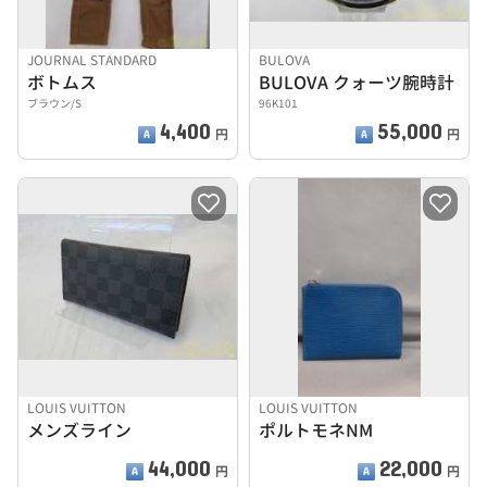
JOURNAL STANDARD
BULOVA
ボトムス
BULOVA クォーツ腕時計
ブラウン/S
96K101
4,400
55,000
円
円
LOUIS VUITTON
LOUIS VUITTON
メンズライン
ポルトモネNM
44,000
22,000
円
円