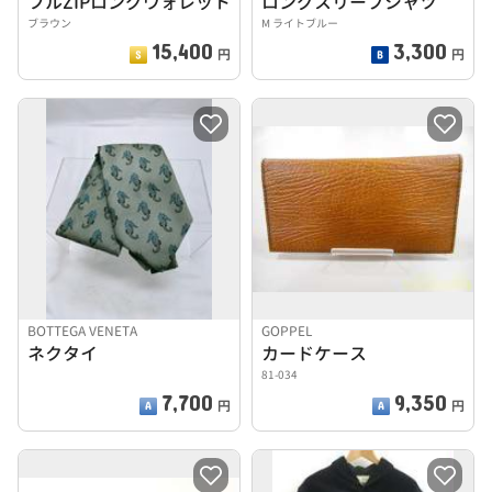
フルZIPロングウォレット
ロングスリーブシャツ
ブラウン
M ライトブルー
15,400
3,300
円
円
BOTTEGA VENETA
GOPPEL
ネクタイ
カードケース
81-034
7,700
9,350
円
円