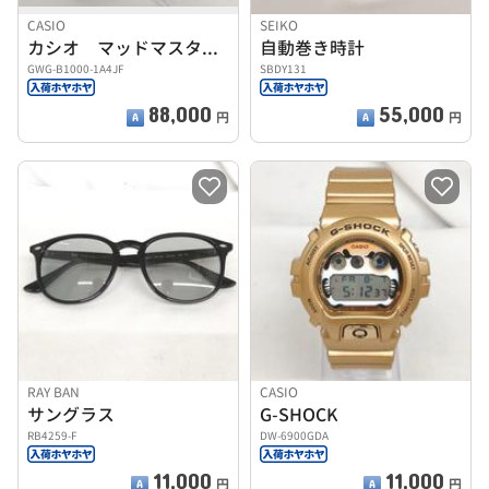
CASIO
SEIKO
カシオ マッドマスター 時計 G-SCHOCK
自動巻き時計
GWG-B1000-1A4JF
SBDY131
88,000
55,000
円
円
RAY BAN
CASIO
サングラス
G-SHOCK
RB4259-F
DW-6900GDA
11,000
11,000
円
円