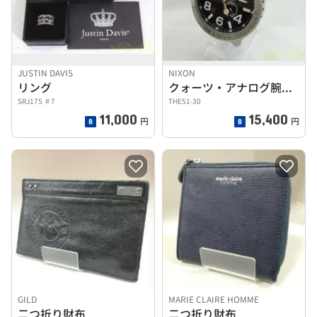
JUSTIN DAVIS
NIXON
リング
クォーツ・アナログ腕時計
SRJ175 ♯7
THE51-30
11,000
15,400
円
円
GILD
MARIE CLAIRE HOMME
二つ折り財布
二つ折り財布