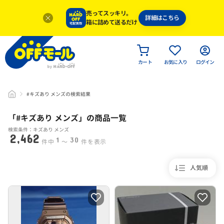
売ってスッキリ。
詳細はこちら
箱に詰めて送るだけ
カート
お気に入り
ログイン
#キズあり メンズの検索結果
「#
キズあり メンズ
」
の商品一覧
検索条件：キズあり メンズ
2,462
1
30
件中
〜
件を表示
人気順