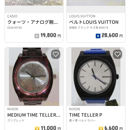
CASIO
LOUIS VUITTON
クォーツ・アナログ腕時計
ベルトLOUIS VUITTON
OCW-M700
状態B ブラック キズ有 M9674
19,800
28,600
円
円
NIXON
NIXON
MEDIUM TIME TELLER ACETATE
TIME TELLER P
クリアレッド
黒×青 ベルトラバー
11,000
6,600
円
円