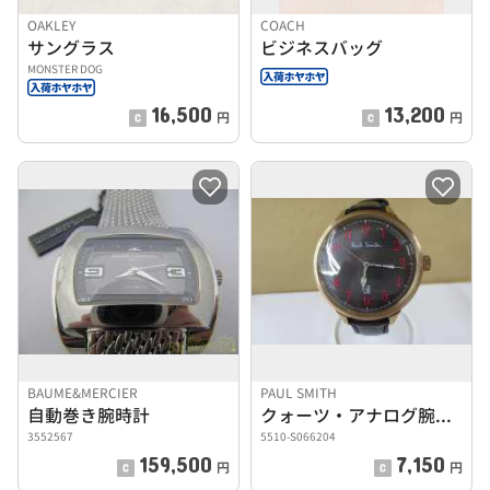
OAKLEY
COACH
サングラス
ビジネスバッグ
MONSTER DOG
16,500
13,200
円
円
BAUME&MERCIER
PAUL SMITH
自動巻き腕時計
クォーツ・アナログ腕時計
3552567
5510-S066204
159,500
7,150
円
円