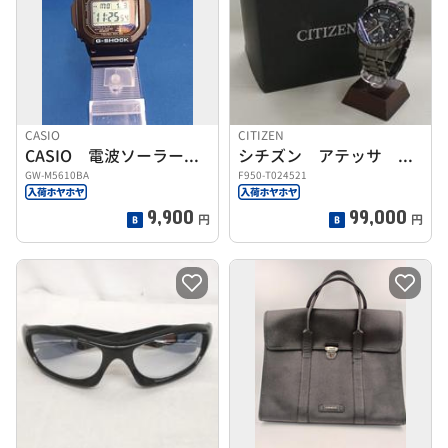
CASIO
CITIZEN
CASIO 電波ソーラー腕時計 GW-M5610BA
シチズン アテッサ メンズ 腕時計
GW-M5610BA
F950-T024521
9,900
99,000
円
円