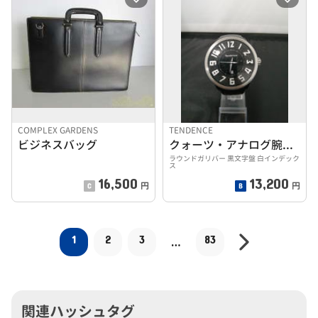
COMPLEX GARDENS
TENDENCE
ビジネスバッグ
クォーツ・アナログ腕時計
ラウンドガリバー 黒文字盤 白インデック
ス
16,500
13,200
円
円
1
2
3
83
…
関連ハッシュタグ