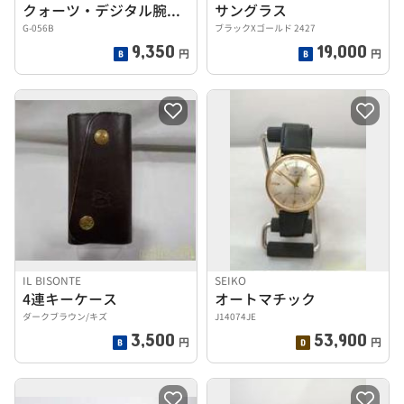
クォーツ・デジタル腕時計
サングラス
G-056B
ブラックXゴールド 2427
9,350
19,000
円
円
IL BISONTE
SEIKO
4連キーケース
オートマチック
ダークブラウン/キズ
J14074JE
3,500
53,900
円
円