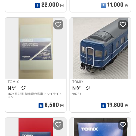
22,000
11,000
円
円
TOMIX
TOMIX
Nゲージ
Nゲージ
JR24系25形 特急寝台客車 トワイライト
98784
エク
8,580
19,800
円
円