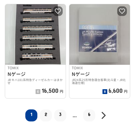
TOMIX
TOMIX
Nゲージ
Nゲージ
JR キハ181系特急ディーゼルカー はまか
JR24系25形特急寝台客車(北斗星・JR北
ぜ
海道仕様)
16,500
6,600
円
円
1
2
3
6
…