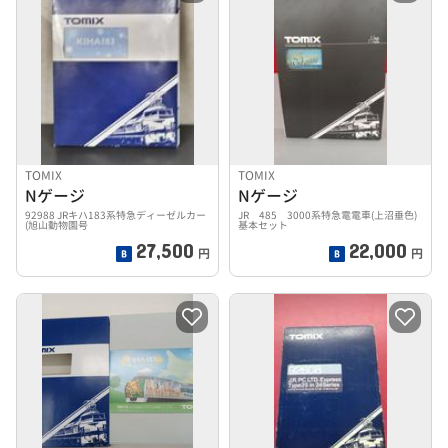
TOMIX
TOMIX
Nゲージ
Nゲージ
92988 JRキハ183系特急ディーゼルカー
JR 485 3000系特急電電車(上沼垂色)
(旭山動物園号
基本セット
27,500
22,000
円
円