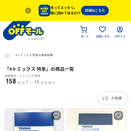
売ってスッキリ。
詳細はこちら
箱に詰めて送るだけ
カート
お気に入り
ログイン
#トミックス 特急の検索結果
「#
トミックス 特急
」
の商品一覧
検索条件：トミックス 特急
158
1
30
件中
〜
件を表示
人気順