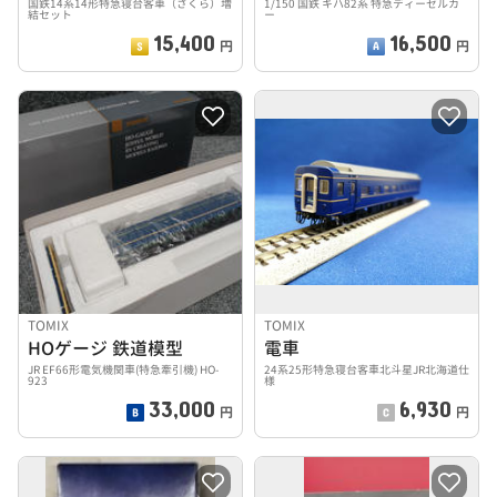
国鉄14系14形特急寝台客車（さくら）増
1/150 国鉄 キハ82系 特急ディーゼルカ
結セット
ー
15,400
16,500
円
円
TOMIX
TOMIX
HOゲージ 鉄道模型
電車
JR EF66形電気機関車(特急牽引機) HO-
24系25形特急寝台客車北斗星JR北海道仕
923
様
33,000
6,930
円
円