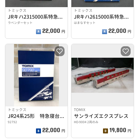
トミックス
トミックス
JRキハ2315000系特急ディーゼルカー
JRキハ2615000系特急ディーゼルカー
ラベンダーセット
はまなすセット
22,000
22,000
円
円
トミックス
TOMIX
JR24系25形 特急寝台客車（夢空間北斗星）7両セット
サンライズエクスプレス
92792
HO-9004 2両のみ
22,000
19,800
円
円