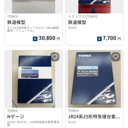
TOMIX
トミックス(TOMIX)
鉄道模型
鉄道模型
キハ183系特急ディーゼルカー(旭山動物
92608
園号・リニューアル)
30,800
7,700
円
円
TOMIX
TOMIX
Nゲージ
JR24系25形特急寝台客車 増結セット
92950 JR EF81・24系特急寝台客車 夢空
92241
間