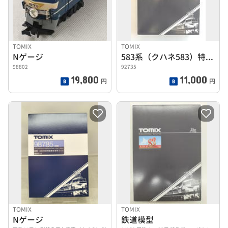
TOMIX
TOMIX
Nゲージ
583系（クハネ583）特急基本S
98802
92735
19,800
11,000
円
円
TOMIX
TOMIX
Nゲージ
鉄道模型