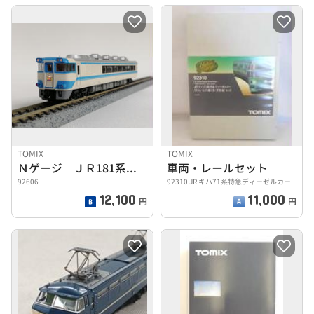
TOMIX
TOMIX
Ｎゲージ ＪＲ181系特急ディーゼルカー 四国色
車両・レールセット
92606
92310 JR キハ71系特急ディーゼルカー
12,100
11,000
円
円