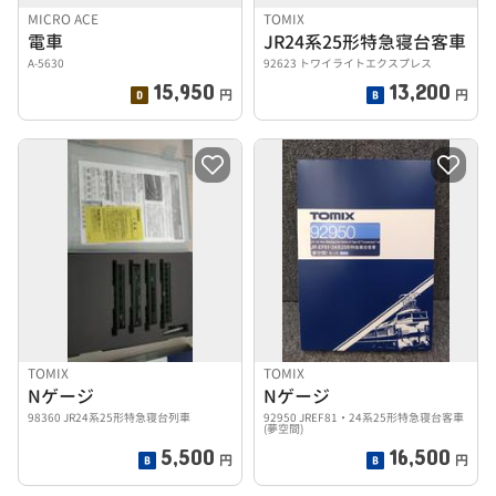
MICRO ACE
TOMIX
電車
JR24系25形特急寝台客車
A-5630
92623 トワイライトエクスプレス
15,950
13,200
円
円
TOMIX
TOMIX
Nゲージ
Nゲージ
98360 JR24系25形特急寝台列車
92950 JREF81・24系25形特急寝台客車
(夢空間)
5,500
16,500
円
円