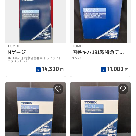
TOMIX
TOMIX
Nゲージ
国鉄キハ181系特急ディーゼルカーセット
JR24系25形特急寝台客車(トワイライト
92723
エクスプレス)
14,300
11,000
円
円