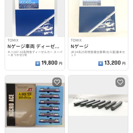
TOMIX
TOMIX
Nゲージ車両 ディーゼルカー
Nゲージ
キハ187-10系特急ディーゼルカー スーパ
JR 24系25形特急寝台客車(北斗星)基本セ
ーまつかぜ2号
ット
19,800
13,200
円
円