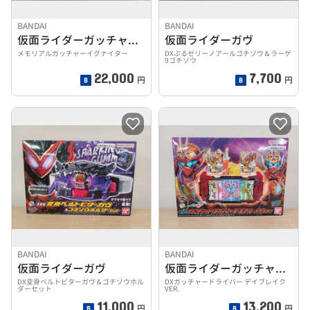
BANDAI
BANDAI
仮面ライダーガッチャード
仮面ライダーガヴ
メモリアルガッチャーイグナイター
DXぷるゼリーノアールゴチゾウ＆ラーゲ
9ゴチゾウ
22,000
7,700
円
円
BANDAI
BANDAI
仮面ライダーガヴ
仮面ライダーガッチャード
DX変身ベルトビターガヴ＆ゴチゾウホル
DXガッチャードライバー デイブレイク
ダーセット
VER.
11,000
13,200
円
円