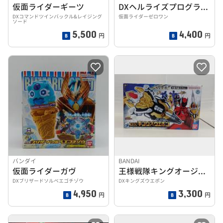
仮面ライダーギーツ
DXヘルライズプログライズキー
DXコマンドツインバックル&レイジング
仮面ライダーゼロワン
ソード
5,500
4,400
円
円
バンダイ
BANDAI
仮面ライダーガヴ
王様戦隊キングオージャー
DXブリザードソルベエゴチゾウ
DXキングズウエポン
4,950
3,300
円
円