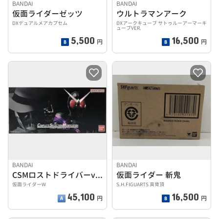
BANDAI
BANDAI
仮面ライダーゼッツ
ウルトラマンアーク
DXデュアルメアカプセム
DXアークキューブ サトゥルーアーマーキ
ューブVER.
5,500
16,500
円
円
BANDAI
BANDAI
CSMロストドライバーver.2
仮面ライダー 斬鬼
仮面ライダーW
S.H.FIGUARTS 真骨頂
45,100
16,500
円
円