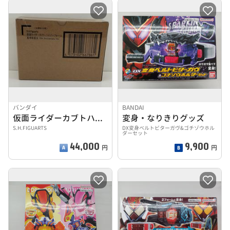
バンダイ
BANDAI
仮面ライダーカブトハイパーフォーム
変身・なりきりグッズ
S.H.FIGUARTS
DX変身ベルトビターガヴ&ゴチゾウホル
ダーセット
44,000
9,900
円
円