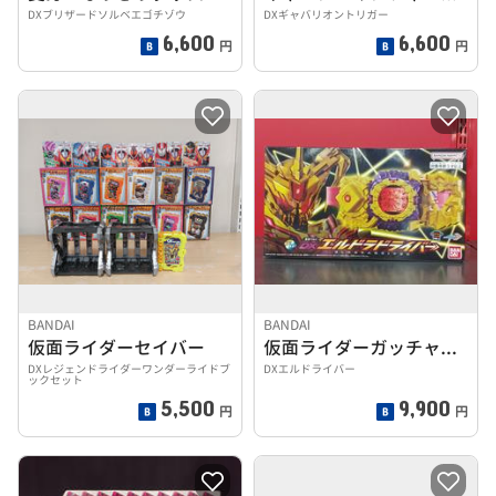
DXブリザードソルベエゴチゾウ
DXギャバリオントリガー
6,600
6,600
円
円
BANDAI
BANDAI
仮面ライダーセイバー
仮面ライダーガッチャード
DXレジェンドライダーワンダーライドブ
DXエルドライバー
ックセット
5,500
9,900
円
円