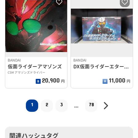
BANDAI
BANDAI
仮面ライダーアマゾンズ
DX仮面ライダーエターナルマックスジャケットセット
CSM アマゾンズドライバー
20,900
11,000
円
円
1
2
3
78
…
関連ハッシュタグ