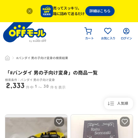
売ってスッキリ。
詳細はこちら
箱に詰めて送るだけ
カート
お気に入り
ログイン
#バンダイ 男の子向け変身の検索結果
「#
バンダイ 男の子向け変身
」
の商品一覧
検索条件：バンダイ 男の子向け変身
2,333
1
30
件中
〜
件を表示
人気順