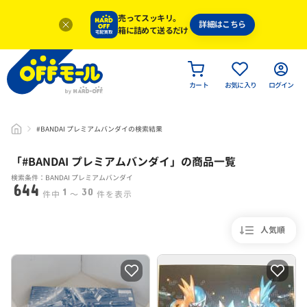
売ってスッキリ。
詳細はこちら
箱に詰めて送るだけ
カート
お気に入り
ログイン
#BANDAI プレミアムバンダイの検索結果
「#
BANDAI プレミアムバンダイ
」
の商品一覧
検索条件：BANDAI プレミアムバンダイ
644
1
30
件中
〜
件を表示
人気順