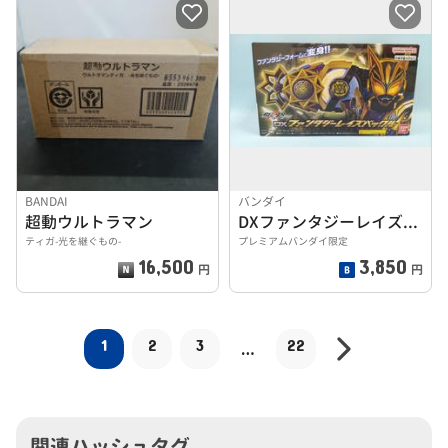
BANDAI
バンダイ
超動ウルトラマン
DXファンタジーレイズバックル
ティガ-光を継ぐもの-
プレミアムバンダイ限定
16,500
3,850
円
円
1
2
3
22
…
関連ハッシュタグ