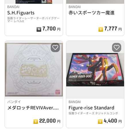
BANDAI
BANDAI
S.H.Figuarts
赤いスポーツカー魔進
仮面ライダーレーザーターボ バイクゲー
マー レベル0
7,700
7,777
円
円
バンダイ
BANDAI
メダロッチREVIVAver.メダロット
Figure-rise Standard
仮面ライダーオーズ タジャドルコンボ
22,000
4,400
円
円