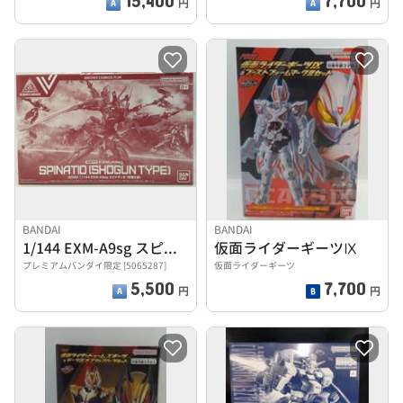
円
円
BANDAI
BANDAI
1/144 EXM-A9sg スピナティオ(将軍仕様)
仮面ライダーギーツⅨ
プレミアムバンダイ限定 [5065287]
仮面ライダーギーツ
5,500
7,700
円
円