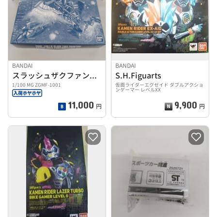
BANDAI
BANDAI
スラッシュザクファントム(イザーク・ジュール専用機)
S.H.Figuarts
1/100 MG ZGMF-1001
仮面ライダーエグゼイド ダブルアクショ
ンゲーマー レベルXX
11,000
9,900
円
円