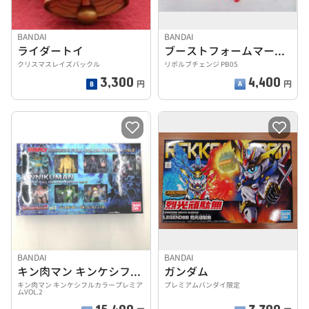
BANDAI
BANDAI
ライダートイ
ブーストフォームマークII＆レーザーブーストセット
クリスマスレイズバックル
リボルブチェンジ PB05
3,300
4,400
円
円
BANDAI
BANDAI
キン肉マン キンケシフルカラープレミアムVOL.2
ガンダム
キン肉マン キンケシフルカラープレミア
プレミアムバンダイ限定
ムVOL.2
15,400
7,700