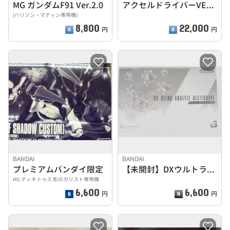
MG ガンダムF91 Ver.2.0
アクセルドライバーVER1.5
(ハリソン・マディン専用機)
8,800
22,000
円
円
BANDAI
BANDAI
プレミアムバンダイ限定
【未開封】DXウルトラアナライズ図鑑
HG ディキトゥス 影のカリスト専用機
6,600
6,600
円
円