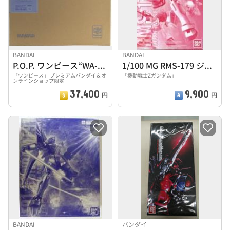
BANDAI
BANDAI
P.O.P. ワンピース“WA-MAXIMUM” ヤマト
1/100 MG RMS-179 ジムII
「ワンピース」 プレミアムバンダイ＆オ
「機動戦士Zガンダム」
ンラインショップ限定
37,400
9,900
円
円
BANDAI
バンダイ