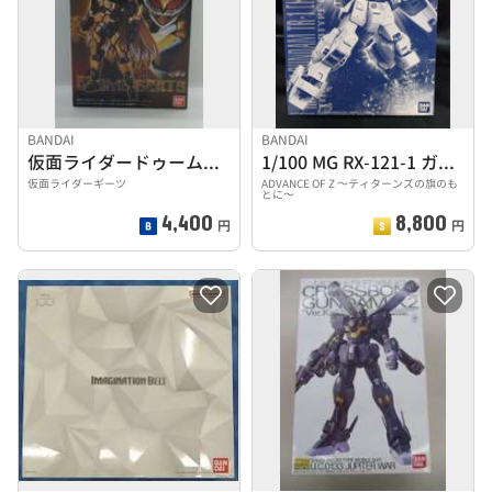
BANDAI
BANDAI
仮面ライダードゥームズギーツ＆ギーツⅨオプションパーツセット
1/100 MG RX-121-1 ガンダム TR-1[ヘイ
仮面ライダーギーツ
ADVANCE OF Z ～ティターンズの旗のも
とに～
4,400
8,800
円
円