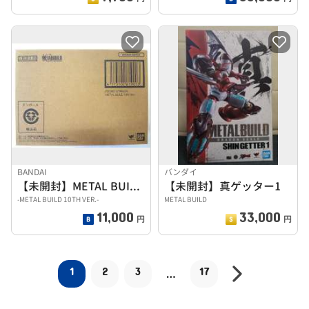
BANDAI
バンダイ
【未開封】METAL BUILD ソードストライカー
【未開封】真ゲッター1
-METAL BUILD 10TH VER.-
METAL BUILD
11,000
33,000
円
円
1
2
3
17
…