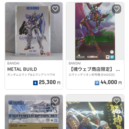
BANDAI
BANDAI
METAL BUILD
【魂ウェブ商店限定】 METAL BUILD
ガンダムエクシア&エクシアリペアIII
エヴァンゲリオン初号機 [EVA2020]
25,300
44,000
円
円