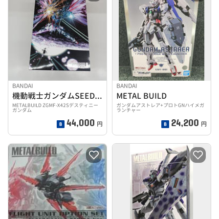
BANDAI
BANDAI
機動戦士ガンダムSEED DESTINY
METAL BUILD
METALBUILD ZGMF-X42Sデスティニー
ガンダムアストレア+プロトGNハイメガ
ガンダム
ランチャー
44,000
24,200
円
円