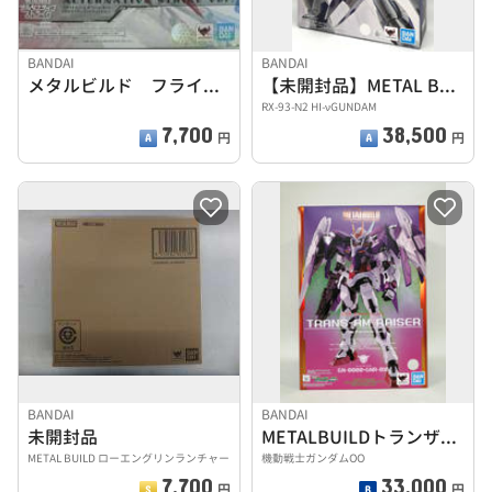
BANDAI
BANDAI
メタルビルド フライトユニットオプションセット
【未開封品】METAL BUILD HI-νGUNDAM
RX-93-Ν2 HI-νGUNDAM
7,700
38,500
円
円
BANDAI
BANDAI
未開封品
METALBUILDトランザムライザー
METAL BUILD ローエングリンランチャー
機動戦士ガンダムOO
7,700
33,000
円
円