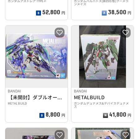
ガンダムアストレア TYPE-F
ガンダムバルバトス(第四形態)ブーメラ
ンメイス
52,800
38,500
円
円
BANDAI
BANDAI
【未開封】ダブルオークアンタ フルセイバー用オプションセット
METALBUILD
METAL BUILD
ガンダムデュナメス&デバイスデュナメ
ス
8,800
41,800
円
円