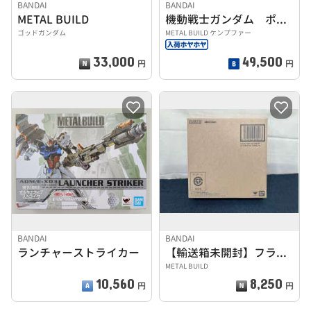
BANDAI
BANDAI
METAL BUILD
機動戦士ガンダム ポケットの中の戦争
ゴッドガンダム
METAL BUILD ケンプファー
33,000
49,500
円
円
BANDAI
BANDAI
ランチャーストライカー
【輸送箱未開封】フライト・ユニットオプションセット
METAL BUILD
10,560
8,250
円
円