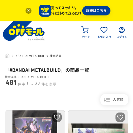
売ってスッキリ。
詳細はこちら
箱に詰めて送るだけ
カート
お気に入り
ログイン
#BANDAI METALBUILDの検索結果
「#
BANDAI METALBUILD
」
の商品一覧
検索条件：BANDAI METALBUILD
481
1
30
件中
〜
件を表示
人気順