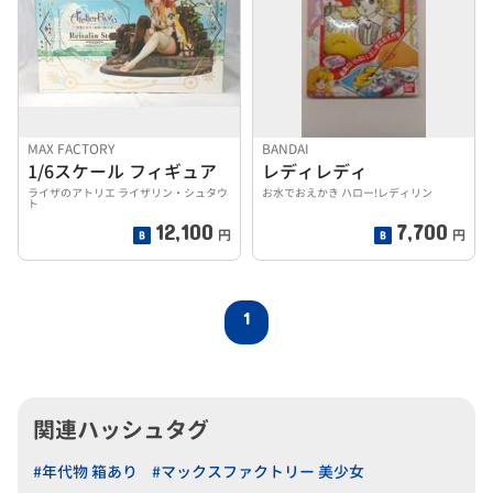
MAX FACTORY
BANDAI
1/6スケール フィギュア
レディレディ
ライザのアトリエ ライザリン・シュタウ
お水でおえかき ハロー!レディリン
ト
12,100
7,700
円
円
1
関連ハッシュタグ
#年代物 箱あり
#マックスファクトリー 美少女