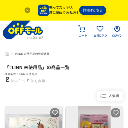
売ってスッキリ。
詳細はこちら
箱に詰めて送るだけ
カート
お気に入り
ログイン
#LINN 未使用品の検索結果
「#
LINN 未使用品
」
の商品一覧
検索条件：LINN 未使用品
2
1
2
件中
〜
件を表示
人気順