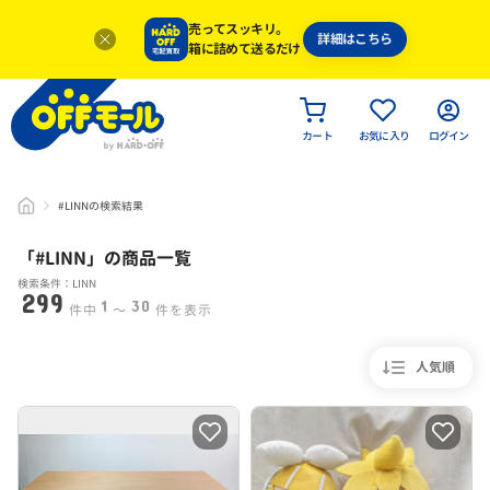
売ってスッキリ。
詳細はこちら
箱に詰めて送るだけ
カート
お気に入り
ログイン
#LINNの検索結果
「#
LINN
」
の商品一覧
検索条件：LINN
299
1
30
件中
〜
件を表示
人気順