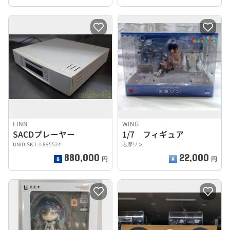
LINN
WING
SACDプレーヤー
1/7 フィギュア
UNIDISK 1.1 895524
志摩リン
880,000
22,000
円
円