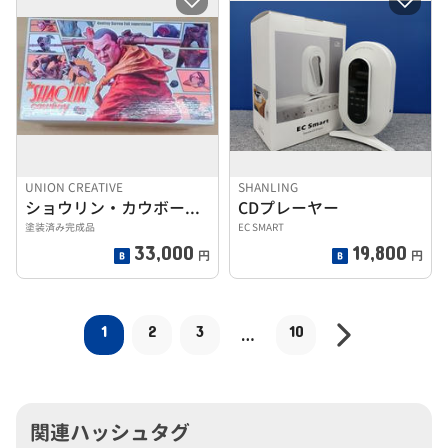
UNION CREATIVE
SHANLING
ショウリン・カウボーイ / THE SHAOLIN COWB
CDプレーヤー
塗装済み完成品
EC SMART
33,000
19,800
円
円
1
2
3
10
…
関連ハッシュタグ