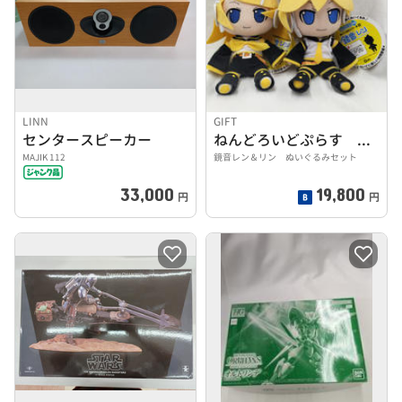
LINN
GIFT
センタースピーカー
ねんどろいどぷらす ぬいぐるみシリーズ
MAJIK 112
鏡音レン＆リン ぬいぐるみセット
33,000
19,800
円
円