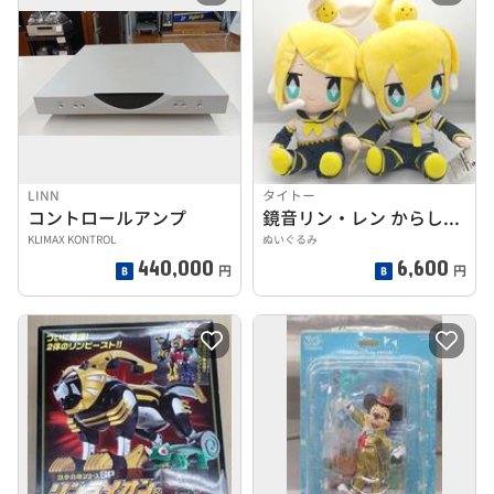
LINN
タイトー
コントロールアンプ
鏡音リン・レン からしちゃん セット
KLIMAX KONTROL
ぬいぐるみ
440,000
6,600
円
円