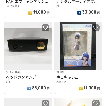
RAH エウ゛ァンゲリン新劇場版 破 渚カヲル
デジタルオーディオプレーヤー
RAH No.483
M6
11,000
33,000
円
円
SHANLING
PLUM
ヘッドホンアンプ
ゆるキャンΔ
EM5
志摩リン
88,000
11,000
円
円