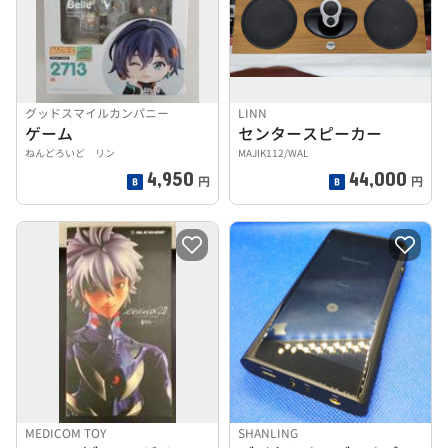
グッドスマイルカンパニー
LINN
ゲーム
センタースピーカー
ねんどろいど リン
MAJIK112/WAL
4,950
44,000
円
円
MEDICOM TOY
SHANLING