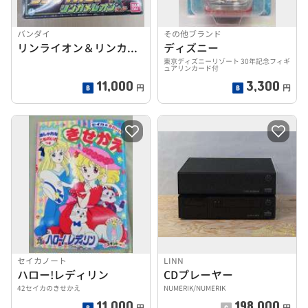
バンダイ
その他ブランド
リンライオン＆リンカメレオンセット
ディズニー
東京ディズニーリゾート 30年記念フィギ
ュアリンカード付
11,000
3,300
円
円
セイカノート
LINN
ハロー!レディリン
CDプレーヤー
42セイカのきせかえ
NUMERIK/NUMERIK
11,000
198,000
円
円