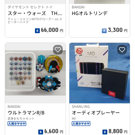
ダイヤモンド セレクト トイ
BANDAI
スター・ウォーズ THE MANDALORIAN
HGオルトリンデ
ディン・ジャリンWITHグローグー on ス
ピーダーバイク
66,000
3,300
円
円
BANDAI
SHANLING
ウルトラマンR/B
オーディオプレーヤー
変身おもちゃセット
M0
6,600
8,800
円
円