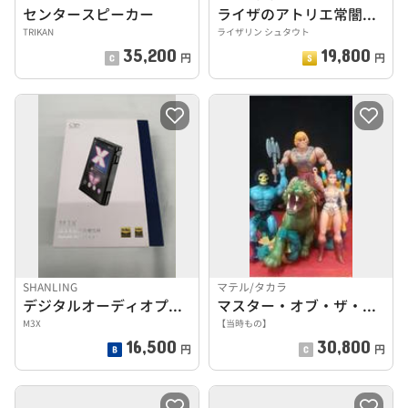
センタースピーカー
ライザのアトリエ常闇の女王と秘密の隠れ家
TRIKAN
ライザリン シュタウト
35,200
19,800
円
円
SHANLING
マテル/タカラ
デジタルオーディオプレーヤー
マスター・オブ・ザ・ユニバースセット
M3X
【当時もの】
16,500
30,800
円
円