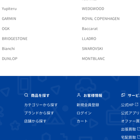
Yupiteru
WEDGWOOD
GARMIN
ROYAL COPENHAGEN
OGK
Baccarat
BRIDGESTONE
LLADRO
Bianchi
SWAROVSKI
DUNLOP
MONTBLANC
商品を探す
お客様情報
サービ
カテゴリーから探す
新規会員登録
公式HP
ブランドから探す
ログイン
公式アプリ
店舗から探す
カート
オファー買
出張買取
宅配買取