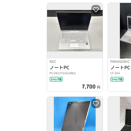
NEC
PANASONIC
ノートPC
ノートPC
PC-VK23TGVG3R6U
CF-SX4
7,700
円