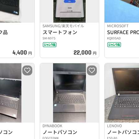
SAMSUNG/楽天モバイル
MICROSOFT
ク品
スマートフォン
SURFACE PRO
SM-N975
KQ89SAD
4,400
22,000
円
円
DYNABOOK
LENOVO
ソコン
ノートパソコン
ノートパソコ
FQGCE0MK
E50-80