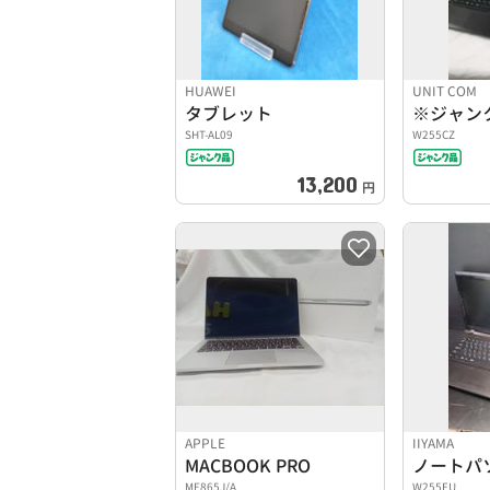
HUAWEI
UNIT COM
タブレット
※ジャン
SHT-AL09
W255CZ
13,200
円
APPLE
IIYAMA
MACBOOK PRO
ノートパ
ME865J/A
W255EU