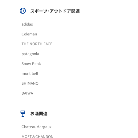
スポーツ･アウトドア関連
adidas
Coleman
THE NORTH FACE
patagonia
Snow Peak
mont bell
SHIMANO
DAIWA
お酒関連
ChateauMargaux
MOET＆CHANDON