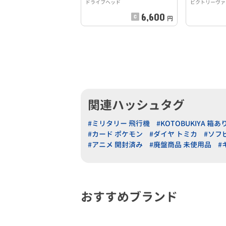
ドライブヘッド
ビクトリーヴァル
6,600
円
関連ハッシュタグ
#ミリタリー 飛行機
#KOTOBUKIYA 箱あ
#カード ポケモン
#ダイヤ トミカ
#ソフ
#アニメ 開封済み
#廃盤商品 未使用品
#
おすすめブランド