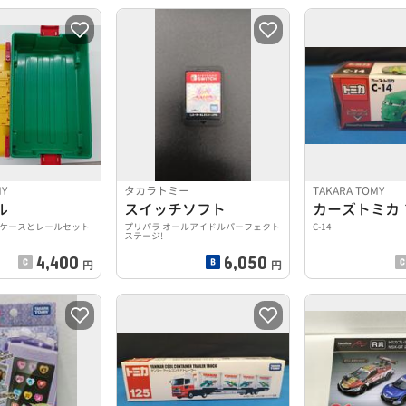
MY
タカラトミー
TAKARA TOMY
ル
スイッチソフト
ケースとレールセット
プリパラ オールアイドルパーフェクト
C-14
ステージ!
4,400
6,050
円
円