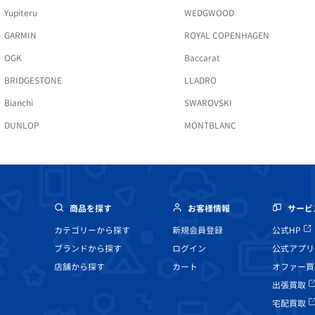
Yupiteru
WEDGWOOD
GARMIN
ROYAL COPENHAGEN
OGK
Baccarat
BRIDGESTONE
LLADRO
Bianchi
SWAROVSKI
DUNLOP
MONTBLANC
商品を探す
お客様情報
サービ
カテゴリーから探す
新規会員登録
公式HP
ブランドから探す
ログイン
公式アプリ
店舗から探す
カート
オファー買
出張買取
宅配買取