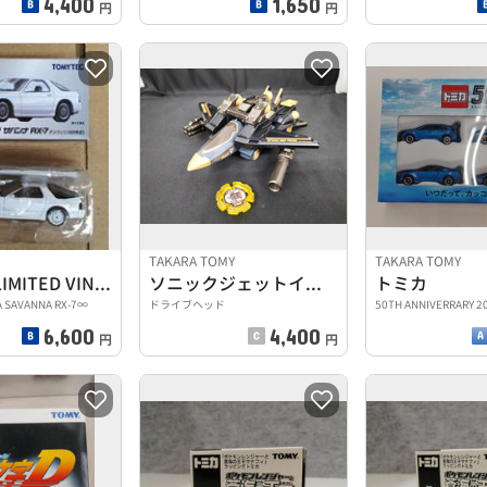
4,400
1,650
円
円
TAKARA TOMY
TAKARA TOMY
TOMICA LIMITED VINTAGE NEO
ソニックジェットイーグル
トミカ
A SAVANNA RX-7∞
ドライブヘッド
50TH ANNIVERRARY 2
6,600
4,400
円
円