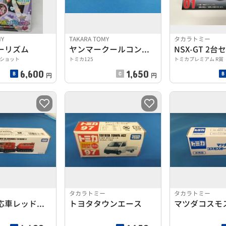
MY
TAKARA TOMY
タカラトミー
ーリズム
ヤンマークールコンテナトレーラー
NSX-GT 2台
ショット
トミカ125
トミカプレミアム R賞
6,600
1,650
円
円
ー
タカラトミー
タカラトミー
全地形対応車レッドサラマンダー
トヨタタウンエース
マツダコスモ