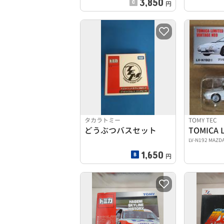
3,850
円
タカラトミー
TOMY TEC
どうぶつバスセット
LV-N192 MAZD
1,650
円