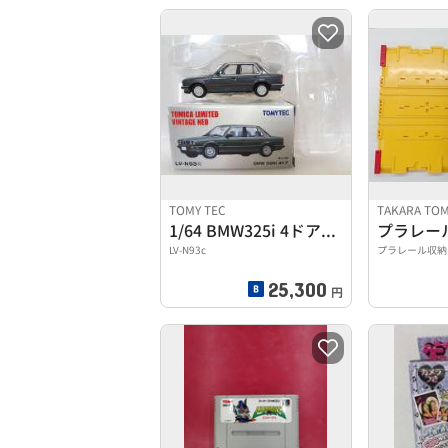
TOMY TEC
TAKARA TO
1/64 BMW325i 4ドアセダン(グレー)
プラレー
LV-N93c
プラレール収納
25,300
円