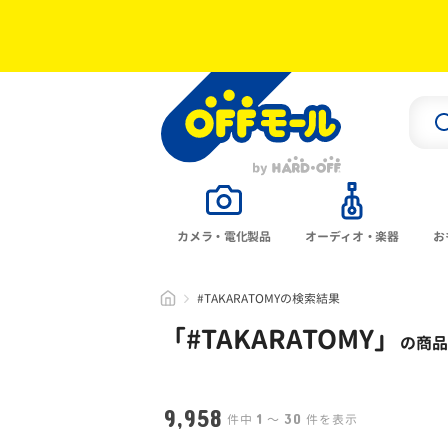
カメラ・電化製品
オーディオ・楽器
お
#TAKARATOMYの検索結果
「#
TAKARATOMY
」
の商品
9,958
1
30
件中
〜
件を表示