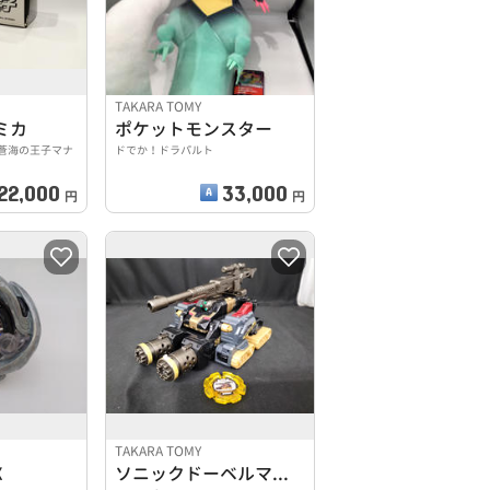
TAKARA TOMY
ミカ
ポケットモンスター
蒼海の王子マナ
ドでか！ドラパルト
22,000
33,000
円
円
TAKARA TOMY
X
ソニックドーベルマンジョン