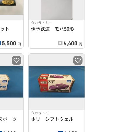
タカラトミー
セット
伊予鉄道 モハ50形
5,500
4,400
円
円
タカラトミー
スポーツ
ホリーシフトウェル