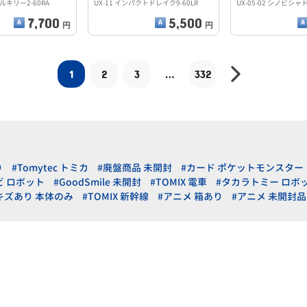
キリー2-60RA
UX-11 インパクトドレイク9-60LR
UX-05-02 シノビシャド
7,700
5,500
円
円
1
2
3
…
332
り
#Tomytec トミカ
#廃盤商品 未開封
#カード ポケットモンスター
ビ ロボット
#GoodSmile 未開封
#TOMIX 電車
#タカラトミー ロボ
キズあり 本体のみ
#TOMIX 新幹線
#アニメ 箱あり
#アニメ 未開封品