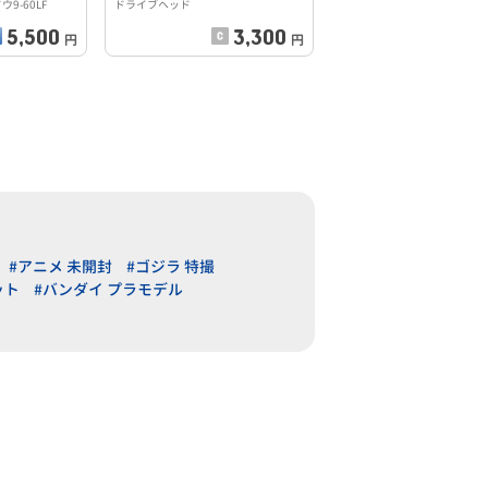
ウ9-60LF
ドライブヘッド
5,500
3,300
円
円
#アニメ 未開封
#ゴジラ 特撮
ット
#バンダイ プラモデル