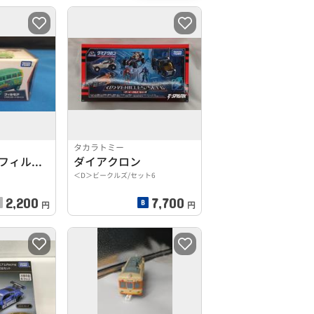
タカラトミー
カーズトミカ フィルモア
ダイアクロン
＜D＞ビークルズ/セット6
2,200
7,700
円
円