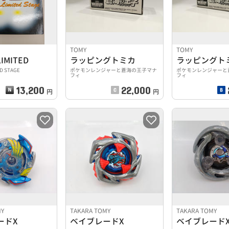
TOMY
TOMY
LIMITED
ラッピングトミカ
ラッピングト
D STAGE
ポケモンレンジャーと蒼海の王子マナ
ポケモンレンジャーと
フィ
フィ
13,200
22,000
円
円
MY
TAKARA TOMY
TAKARA TOMY
ードX
ベイブレードX
ベイブレード