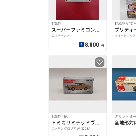
TOMY
TAKARA TO
スーパーファミコンソフト
プリティ
エスパークス
スマートポッド
8,800
円
TOMY TEC
タカラトミ
トミカリミテッドヴィンテージネオ
ニッサン グロリア LV-N258A