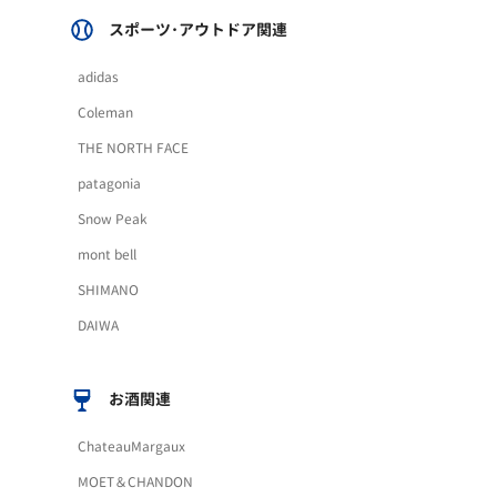
スポーツ･アウトドア関連
adidas
Coleman
THE NORTH FACE
patagonia
Snow Peak
mont bell
SHIMANO
DAIWA
お酒関連
ChateauMargaux
MOET＆CHANDON