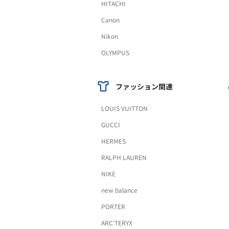
HITACHI
Canon
Nikon
OLYMPUS
ファッション関連
LOUIS VUITTON
GUCCI
HERMES
RALPH LAUREN
NIKE
new balance
PORTER
ARC'TERYX