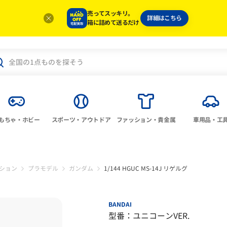
売ってスッキリ。
詳細はこちら
箱に詰めて送るだけ
もちゃ・ホビー
スポーツ・アウトドア
ファッション・貴金属
車用品・工
ション
プラモデル
ガンダム
1/144 HGUC MS-14J リゲルグ
BANDAI
型番：ユニコーンVER.