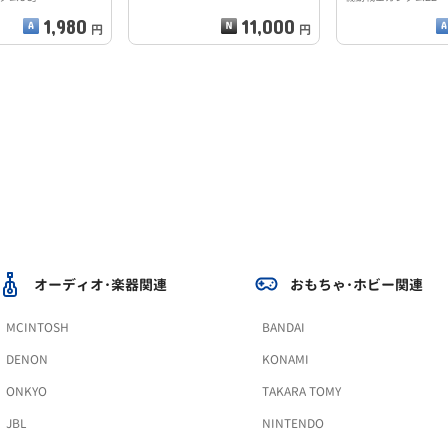
1,980
11,000
円
円
オーディオ･楽器関連
おもちゃ･ホビー関連
MCINTOSH
BANDAI
DENON
KONAMI
ONKYO
TAKARA TOMY
JBL
NINTENDO