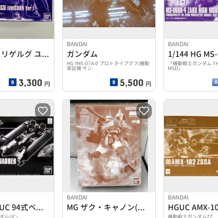
BANDAI
BANDAI
HG 1/144 リゲルグ ユニコーンVER.
ガンダム
HG YMS-07A-0 プロトタイプグフ(機動
「機動戦士ガンダム THE 
実証機 サン
MSD」
3,300
5,500
円
円
BANDAI
BANDAI
1/144 HGUC 94式ベースジャバー
MG ザク・キャノン(ユニコーンカラーVER.)
HGUC AMX-1
ダムUC」
機動戦士ガンダムZZ