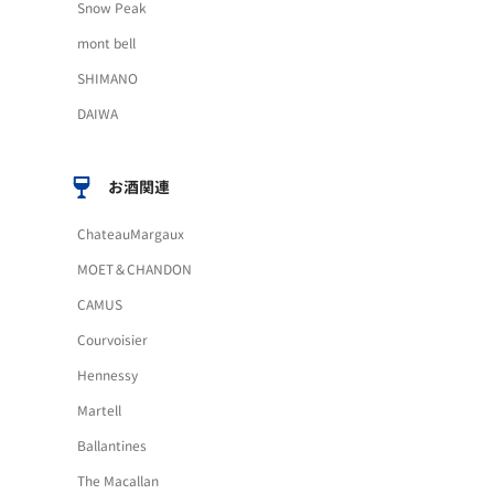
Snow Peak
mont bell
SHIMANO
DAIWA
お酒関連
ChateauMargaux
MOET＆CHANDON
CAMUS
Courvoisier
Hennessy
Martell
Ballantines
The Macallan