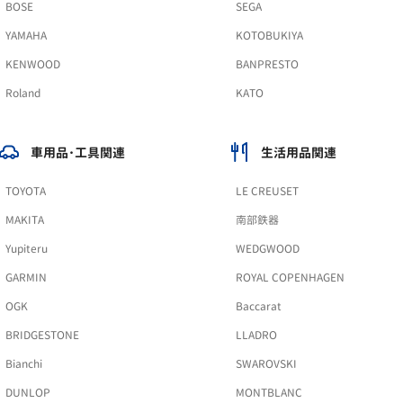
BOSE
SEGA
YAMAHA
KOTOBUKIYA
KENWOOD
BANPRESTO
Roland
KATO
車用品･工具関連
生活用品関連
TOYOTA
LE CREUSET
MAKITA
南部鉄器
Yupiteru
WEDGWOOD
GARMIN
ROYAL COPENHAGEN
OGK
Baccarat
BRIDGESTONE
LLADRO
Bianchi
SWAROVSKI
DUNLOP
MONTBLANC