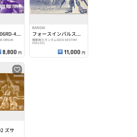
BANDAI
1/144 HG MS-06RD-4 高機動試作型ザク
フォースインパルスガンダム チタニウムフィニッシュ
ORIGIN
機動戦士ガンダムSEED DESTINY
5061201
8,800
11,000
円
円
02 ズサ