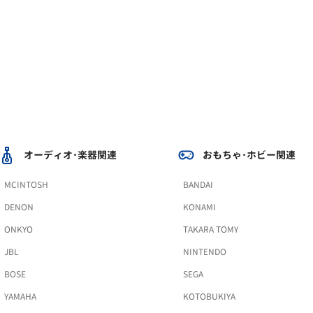
オーディオ･楽器関連
おもちゃ･ホビー関連
MCINTOSH
BANDAI
DENON
KONAMI
ONKYO
TAKARA TOMY
JBL
NINTENDO
BOSE
SEGA
YAMAHA
KOTOBUKIYA