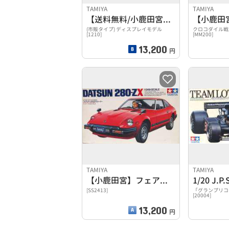
TAMIYA
TAMIYA
【送料無料/小鹿田宮】1/12 フェアレディ 240ZG
(市販タイプ) ディスプレイモデル
クロコダイル戦
[1210]
[MM200]
13,200
円
TAMIYA
TAMIYA
【小鹿田宮】フェアレディ280Z-T
[SS2413]
「グランプリコレ
[20004]
13,200
円