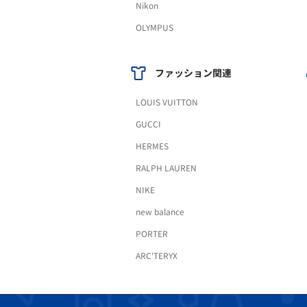
Nikon
OLYMPUS
ファッション関連
LOUIS VUITTON
GUCCI
HERMES
RALPH LAUREN
NIKE
new balance
PORTER
ARC'TERYX