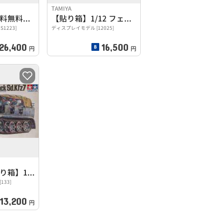
TAMIYA
【小鹿田宮/送料無料】1/12 マルティーニ
【貼り箱】1/12 フェラーリ312T4
S1223]
ディスプレイモデル [12025]
26,400
16,500
円
円
【小鹿田宮/貼り箱】1/35 ドイツ･8トンハーフトラック
33]
13,200
円