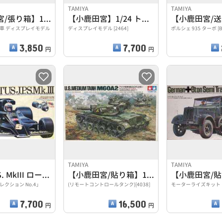
TAMIYA
TAMIYA
【小鹿田宮/張り箱】1/35 イギリス チャーチル
【小鹿田宮】1/24 トヨタ ソアラ 3.0GT リミテッド
車 ディスプレイモデル
ディスプレイモデル [2464]
ポルシェ 935 ターボ [B
3,850
7,700
円
円
TAMIYA
TAMIYA
1/20 J.P.S. MkIII ロータス78
【小鹿田宮/貼り箱】1/35アメリカ戦車M60A2チェロキー
クション No.4」
(リモートコントロールタンク)[4038]
モーターライズキット [1
7,700
16,500
円
円