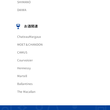
SHIMANO
DAIWA
お酒関連
ChateauMargaux
MOET＆CHANDON
CAMUS
Courvoisier
Hennessy
Martell
Ballantines
The Macallan