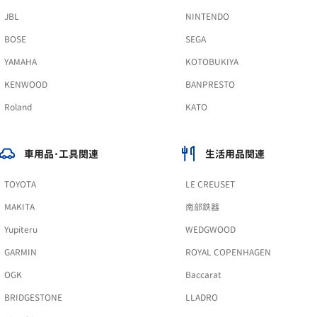
JBL
NINTENDO
BOSE
SEGA
YAMAHA
KOTOBUKIYA
KENWOOD
BANPRESTO
Roland
KATO
車用品･工具関連
生活用品関連
TOYOTA
LE CREUSET
MAKITA
南部鉄器
Yupiteru
WEDGWOOD
GARMIN
ROYAL COPENHAGEN
OGK
Baccarat
BRIDGESTONE
LLADRO