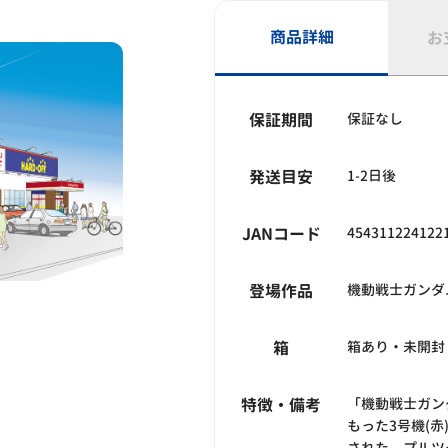
商品詳細
お
保証期間
保証なし
発送目安
1-2日後
JANコード
454311224122
登場作品
機動戦士ガンダ
箱
箱あり・未開封
特徴・備考
「機動戦士ガン
もった3号機(
された。プルツ