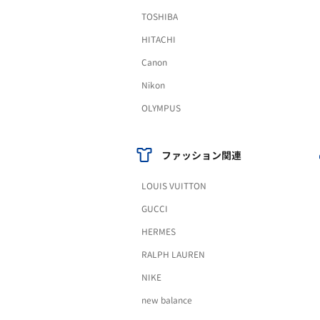
TOSHIBA
HITACHI
Canon
Nikon
OLYMPUS
ファッション関連
LOUIS VUITTON
GUCCI
HERMES
RALPH LAUREN
NIKE
new balance