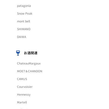
patagonia
Snow Peak
mont bell
SHIMANO
DAIWA
お酒関連
ChateauMargaux
MOET＆CHANDON
CAMUS
Courvoisier
Hennessy
Martell