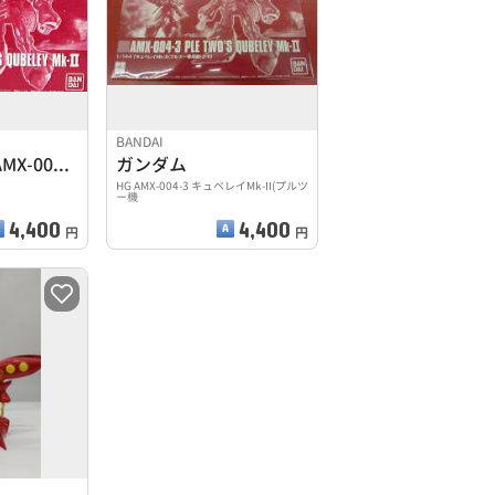
BANDAI
1/144 HGUC AMX-004-3キュベレイMk-Ⅱ
ガンダム
HG AMX-004-3 キュベレイMk-II(プルツ
ー機
4,400
4,400
円
円