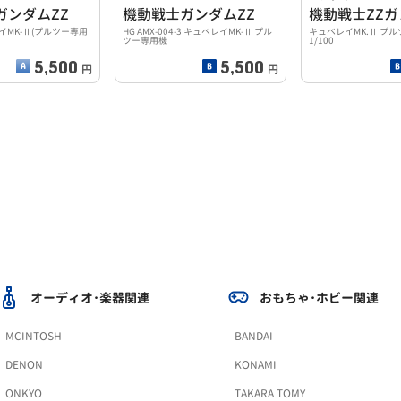
ガンダムZZ
機動戦士ガンダムZZ
機動戦士ZZ
レイMK-Ⅱ(プルツー専用
HG AMX-004-3 キュベレイMK-Ⅱ プル
キュベレイMK.Ⅱ プル
ツー専用機
1/100
5,500
5,500
円
円
オーディオ･楽器関連
おもちゃ･ホビー関連
MCINTOSH
BANDAI
DENON
KONAMI
ONKYO
TAKARA TOMY