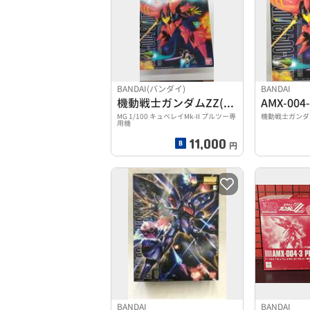
BANDAI(バンダイ)
BANDAI
機動戦士ガンダムZZ(ダブルゼータ)
MG 1/100 キュベレイMk-II プルツー専
機動戦士ガンダ
用機
11,000
円
BANDAI
BANDAI