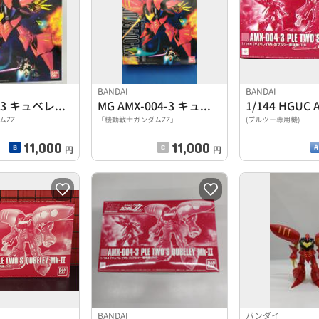
BANDAI
BANDAI
AMX-004-3 キュベレイMk-II(プルツー専用機)
MG AMX-004-3 キュベレイMK-II(プルツー専用
ムZZ
「機動戦士ガンダムZZ」
(プルツー専用機)
11,000
11,000
円
円
BANDAI
バンダイ