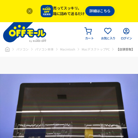
売ってスッキリ。
詳細はこちら
箱に詰めて送るだけ
カート
お気に入り
ログイン
パソコン
パソコン本体
Macintosh
MacデスクトップPC
【店頭受取】iMac (