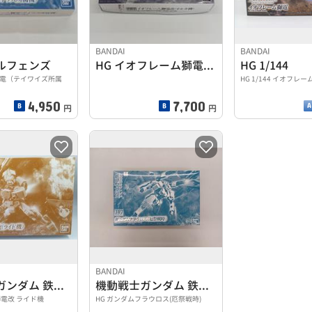
BANDAI
BANDAI
ルフェンズ
HG イオフレーム獅電改(オルガ機)
HG 1/144
電（テイワイズ所属
HG 1/144 イオフレ
4,950
7,700
円
円
BANDAI
機動戦士ガンダム 鉄血のオルフェンズ
機動戦士ガンダム 鉄血のオルフェンズ
獅電改 ライド機
HG ガンダムフラウロス(厄祭戦時)