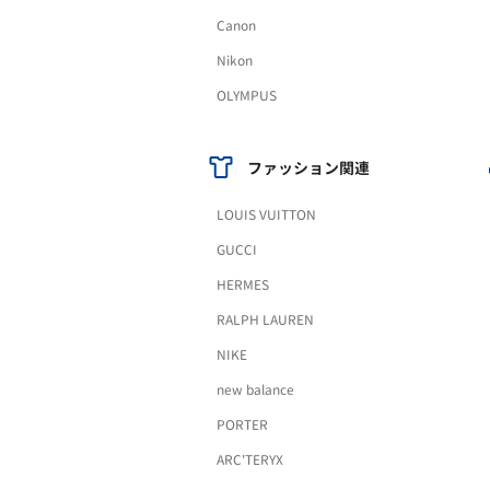
Canon
Nikon
OLYMPUS
ファッション関連
LOUIS VUITTON
GUCCI
HERMES
RALPH LAUREN
NIKE
new balance
PORTER
ARC'TERYX