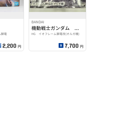
BANDAI
機動戦士ガンダム 鉄血のオルフェンズ
ーム獅電
HG イオフレーム獅電改(オルガ機)
2,200
7,700
円
円