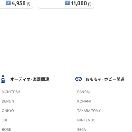
4,950
11,000
円
円
オーディオ･楽器関連
おもちゃ･ホビー関連
MCINTOSH
BANDAI
DENON
KONAMI
ONKYO
TAKARA TOMY
JBL
NINTENDO
BOSE
SEGA