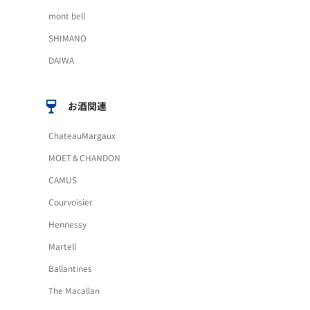
mont bell
SHIMANO
DAIWA
お酒関連
ChateauMargaux
MOET＆CHANDON
CAMUS
Courvoisier
Hennessy
Martell
Ballantines
The Macallan