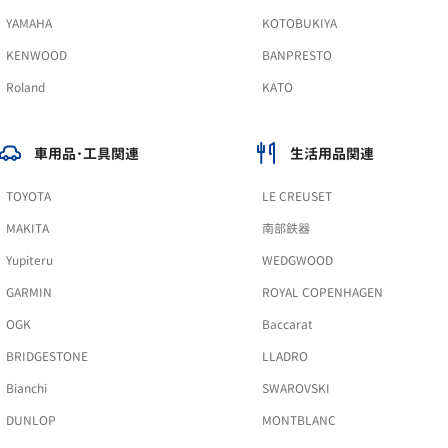
YAMAHA
KOTOBUKIYA
KENWOOD
BANPRESTO
Roland
KATO
車用品･工具関連
生活用品関連
TOYOTA
LE CREUSET
MAKITA
南部鉄器
Yupiteru
WEDGWOOD
GARMIN
ROYAL COPENHAGEN
OGK
Baccarat
BRIDGESTONE
LLADRO
Bianchi
SWAROVSKI
DUNLOP
MONTBLANC