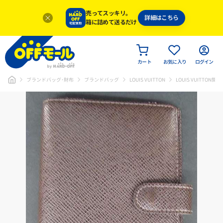
売ってスッキリ。
詳細はこちら
箱に詰めて送るだけ
カート
お気に入り
ログイン
ブランドバッグ･財布
ブランドバッグ
LOUIS VUITTON
LOUIS VUITTON関連