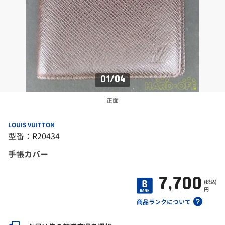
01
/
04
正面
LOUIS VUITTON
型番：R20434
手帳カバー
7,700
(税込)
円
商品ランクについて