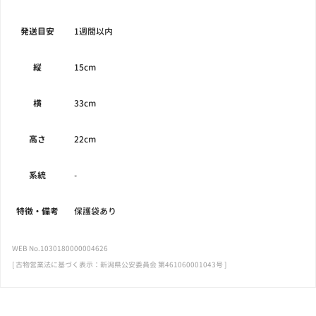
発送目安
1週間以内
縦
15cm
横
33cm
高さ
22cm
系統
-
特徴・備考
保護袋あり
WEB No.1030180000004626
[ 古物営業法に基づく表示：新潟県公安委員会 第461060001043号 ]