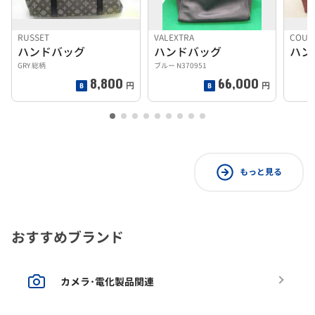
RUSSET
VALEXTRA
COUR
ハンドバッグ
ハンドバッグ
ハン
GRY 総柄
ブルー N370951
8,800
66,000
円
円
もっと見る
おすすめブランド
カメラ･電化製品関連