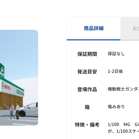
商品詳細
お
保証期間
保証なし
発送目安
1-2日後
登場作品
機動戦士ガンダム
箱
傷みあり
特徴・備考
1/100 MG G
が、1/100ス