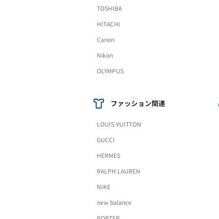
TOSHIBA
HITACHI
Canon
Nikon
OLYMPUS
ファッション関連
LOUIS VUITTON
GUCCI
HERMES
RALPH LAUREN
NIKE
new balance
PORTER