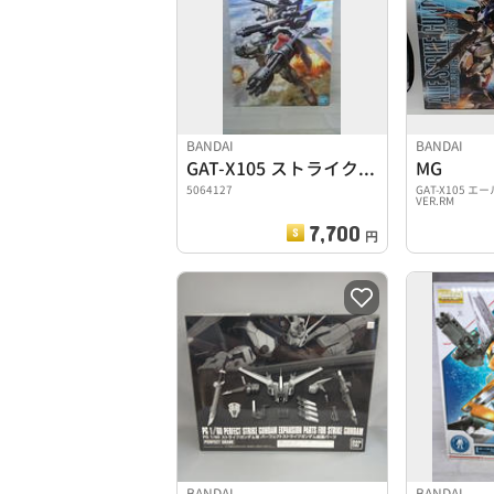
BANDAI
BANDAI
GAT-X105 ストライクガンダム+I.W.S.P
MG
5064127
GAT-X105
VER.RM
7,700
円
BANDAI
BANDAI