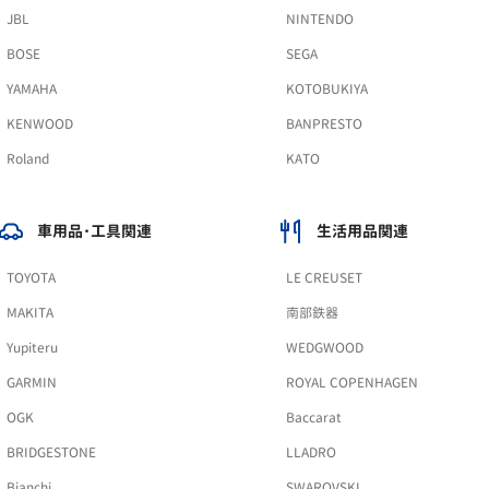
JBL
NINTENDO
BOSE
SEGA
YAMAHA
KOTOBUKIYA
KENWOOD
BANPRESTO
Roland
KATO
車用品･工具関連
生活用品関連
TOYOTA
LE CREUSET
MAKITA
南部鉄器
Yupiteru
WEDGWOOD
GARMIN
ROYAL COPENHAGEN
OGK
Baccarat
BRIDGESTONE
LLADRO
Bianchi
SWAROVSKI