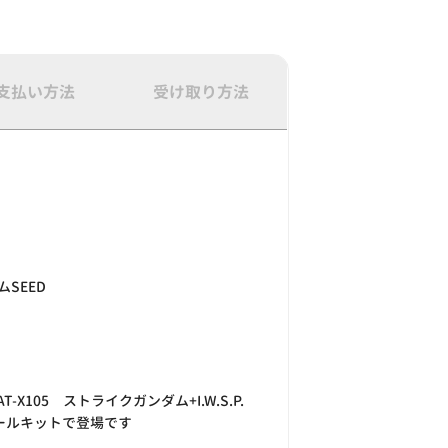
支払い方法
受け取り方法
SEED
AT-X105 ストライクガンダム+I.W.S.P.
ケールキットで登場です