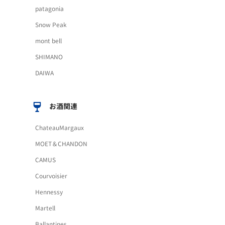
patagonia
Snow Peak
mont bell
SHIMANO
DAIWA
お酒関連
ChateauMargaux
MOET＆CHANDON
CAMUS
Courvoisier
Hennessy
Martell
Ballantines