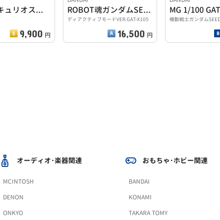
ガンダムキュリオス ガンダムベース限定 MG1/100
ROBOT魂ガンダムSEEDストライクガンダム
ディアクティブモードVER.GAT-X105
機動戦士ガンダムSEE
9,900
16,500
円
円
オーディオ･楽器関連
おもちゃ･ホビー関連
MCINTOSH
BANDAI
DENON
KONAMI
ONKYO
TAKARA TOMY