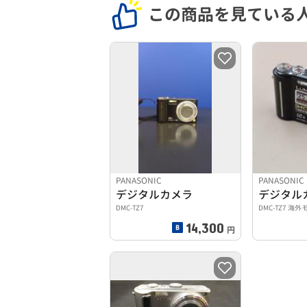
この商品を見ている
PANASONIC
PANASONIC
デジタルカメラ
デジタル
DMC-TZ7
DMC-TZ7 海
14,300
円