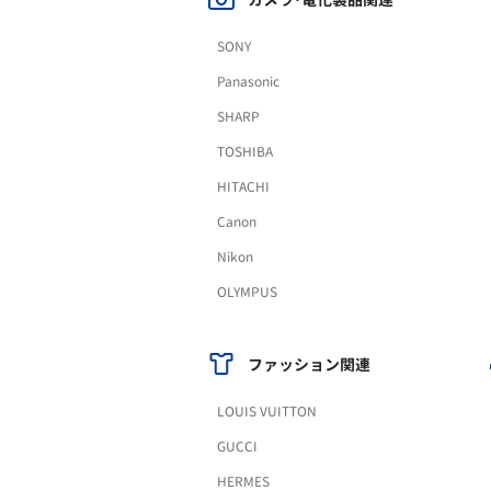
SONY
Panasonic
SHARP
TOSHIBA
HITACHI
Canon
Nikon
OLYMPUS
ファッション関連
LOUIS VUITTON
GUCCI
HERMES