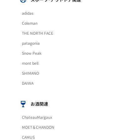
adidas
Coleman
THE NORTH FACE
patagonia
Snow Peak
mont bell
SHIMANO
DAIWA
お酒関連
ChateauMargaux
MOET＆CHANDON
CAMUS