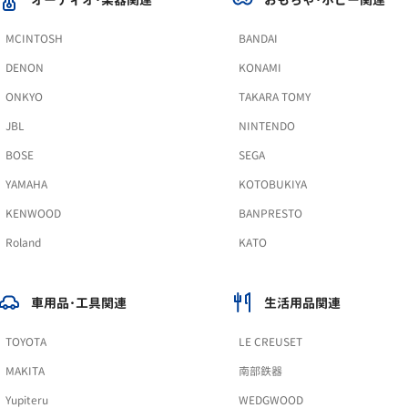
MCINTOSH
BANDAI
DENON
KONAMI
ONKYO
TAKARA TOMY
JBL
NINTENDO
BOSE
SEGA
YAMAHA
KOTOBUKIYA
KENWOOD
BANPRESTO
Roland
KATO
車用品･工具関連
生活用品関連
TOYOTA
LE CREUSET
MAKITA
南部鉄器
Yupiteru
WEDGWOOD