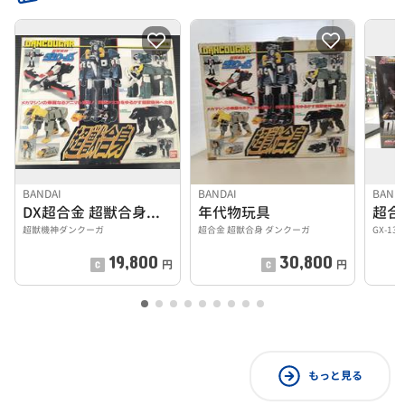
BANDAI
BANDAI
BAND
DX超合金 超獣合身ダンクーガ
年代物玩具
超獣機神ダンクーガ
超合金 超獣合身 ダンクーガ
GX-1
19,800
30,800
円
円
もっと見る