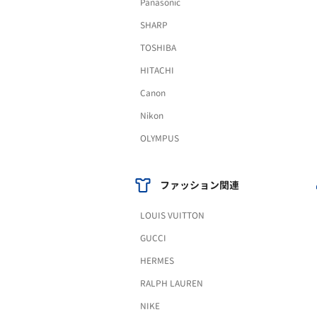
Panasonic
SHARP
TOSHIBA
HITACHI
Canon
Nikon
OLYMPUS
ファッション関連
LOUIS VUITTON
GUCCI
HERMES
RALPH LAUREN
NIKE