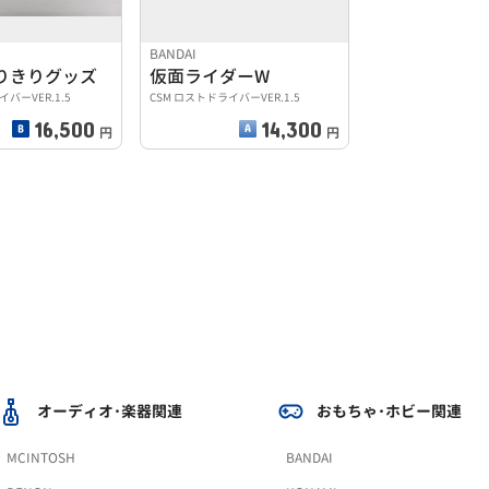
BANDAI
りきりグッズ
仮面ライダーW
バーVER.1.5
CSM ロストドライバーVER.1.5
16,500
14,300
円
円
オーディオ･楽器関連
おもちゃ･ホビー関連
MCINTOSH
BANDAI