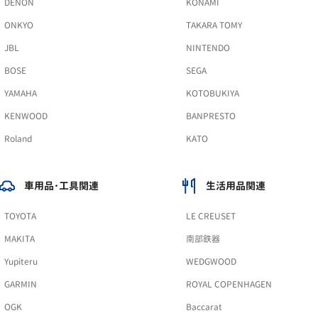
DENON
KONAMI
ONKYO
TAKARA TOMY
JBL
NINTENDO
BOSE
SEGA
YAMAHA
KOTOBUKIYA
KENWOOD
BANPRESTO
Roland
KATO
車用品･工具関連
生活用品関連
TOYOTA
LE CREUSET
MAKITA
南部鉄器
Yupiteru
WEDGWOOD
GARMIN
ROYAL COPENHAGEN
OGK
Baccarat