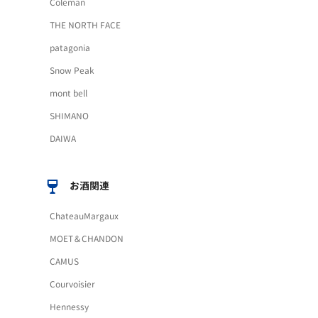
Coleman
THE NORTH FACE
patagonia
Snow Peak
mont bell
SHIMANO
DAIWA
お酒関連
ChateauMargaux
MOET＆CHANDON
CAMUS
Courvoisier
Hennessy