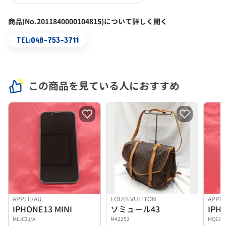
商品(No.2011840000104815)について詳しく聞く
TEL:048-753-3711
この商品を見ている人におすすめ
APPLE/AU
LOUIS VUITTON
APPL
IPHONE13 MINI
ソミュール43
IPH
MLJC3J/A
M42252
MQ173