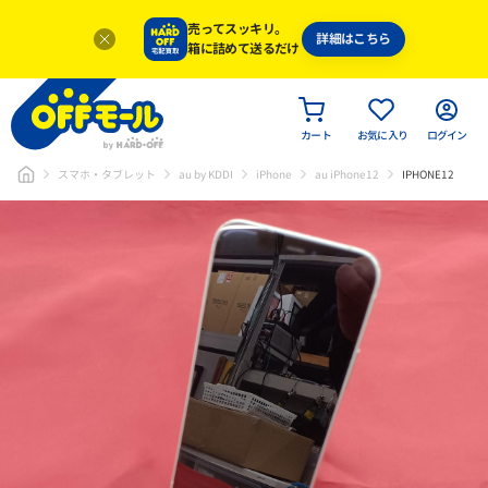
売ってスッキリ。
詳細はこちら
箱に詰めて送るだけ
カート
お気に入り
ログイン
スマホ・タブレット
au by KDDI
iPhone
au iPhone12
IPHONE12