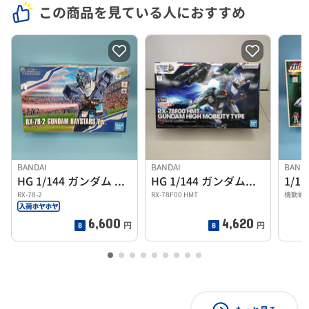
この商品を見ている人におすすめ
BANDAI
BANDAI
BAND
HG 1/144 ガンダム ベイスターズバージョン
HG 1/144 ガンダム高機動型
RX-78-2
RX-78F00 HMT
機動戦
6,600
4,620
円
円