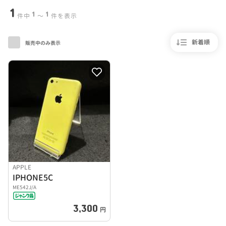
1
1
1
件中
〜
件を表示
新着順
販売中のみ表示
APPLE
IPHONE5C
ME542J/A
3,300
円