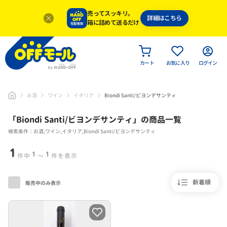
売ってスッキリ。
詳細はこちら
箱に詰めて送るだけ
カート
お気に入り
ログイン
お酒
ワイン
イタリア
Biondi Santi/ビヨンデサンティ
「
Biondi Santi/ビヨンデサンティ
」
の商品一覧
検索条件：お酒,ワイン,イタリア,Biondi Santi/ビヨンデサンティ
1
1
1
件中
〜
件を表示
新着順
販売中のみ表示