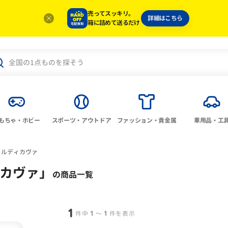
売ってスッキリ。
詳細はこちら
箱に詰めて送るだけ
もちゃ・ホビー
スポーツ・アウトドア
ファッション・貴金属
車用品・工
/ヴァルディカヴァ
ディカヴァ
」
の商品一覧
1
1
1
件中
〜
件を表示