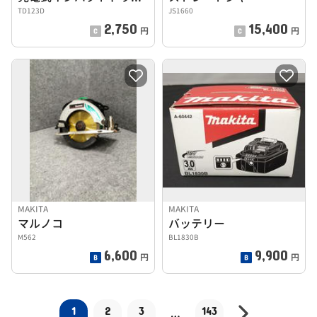
TD123D
JS1660
2,750
15,400
円
円
MAKITA
MAKITA
マルノコ
バッテリー
M562
BL1830B
6,600
9,900
円
円
1
2
3
143
…