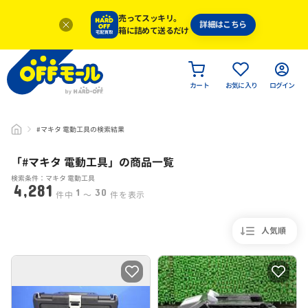
売ってスッキリ。
詳細はこちら
箱に詰めて送るだけ
カート
お気に入り
ログイン
#マキタ 電動工具の検索結果
「#
マキタ 電動工具
」
の商品一覧
検索条件：マキタ 電動工具
4,281
1
30
件中
〜
件を表示
人気順