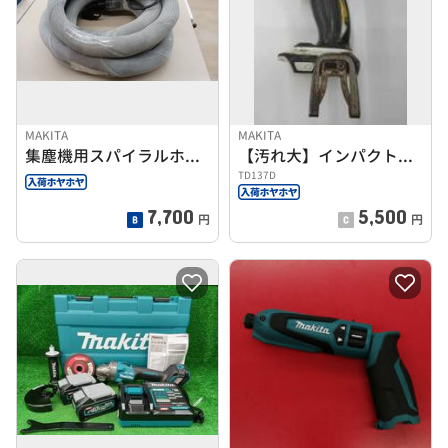
MAKITA
MAKITA
集塵機用スパイラルホース
【汚れ大】インパクトドライバー
TD137D
7,700
5,500
円
円