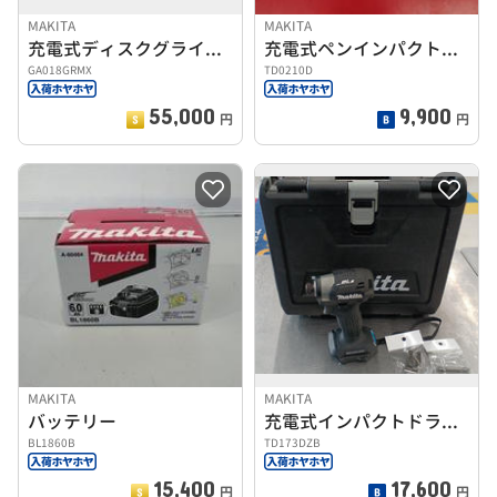
MAKITA
MAKITA
充電式ディスクグラインダ
充電式ペンインパクトドライバー
GA018GRMX
TD0210D
55,000
9,900
円
円
MAKITA
MAKITA
バッテリー
充電式インパクトドライバ
BL1860B
TD173DZB
15,400
17,600
円
円