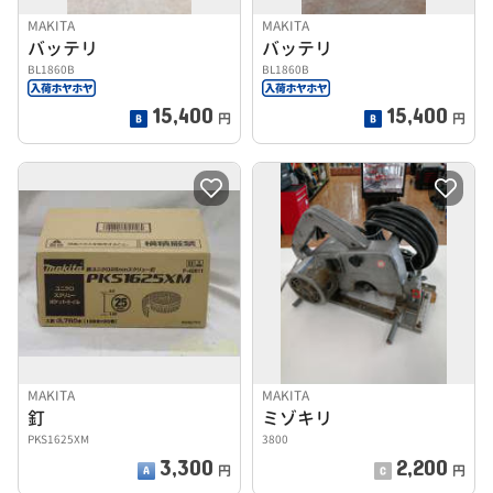
MAKITA
MAKITA
バッテリ
バッテリ
BL1860B
BL1860B
15,400
15,400
円
円
MAKITA
MAKITA
釘
ミゾキリ
PKS1625XM
3800
3,300
2,200
円
円