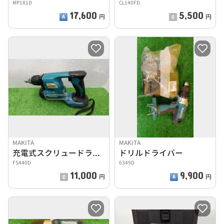
MP181D
CL140FD
17,600
5,500
円
円
MAKITA
MAKITA
充電式スクリュードライバー
ドリルドライバー
FS440D
6349D
11,000
9,900
円
円