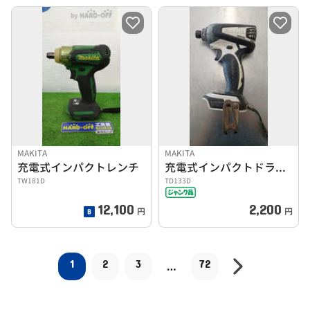
MAKITA
MAKITA
充電式インパクトレンチ
充電式インパクトドライバー
TW181D
TD133D
12,100
2,200
円
円
1
2
3
72
…