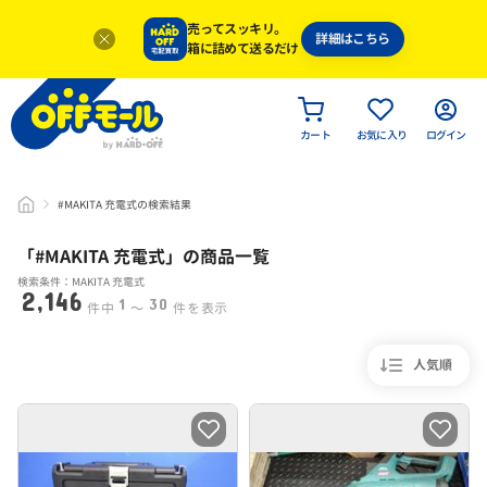
売ってスッキリ。
詳細はこちら
箱に詰めて送るだけ
カート
お気に入り
ログイン
#MAKITA 充電式の検索結果
「#
MAKITA 充電式
」
の商品一覧
検索条件：MAKITA 充電式
2,146
1
30
件中
〜
件を表示
人気順