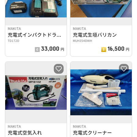
MAKITA
MAKITA
充電式インパクトドライバー
充電式生垣バリカン
TD172D
MUH354DWH
33,000
16,500
円
円
MAKITA
MAKITA
充電式空気入れ
充電式クリーナー