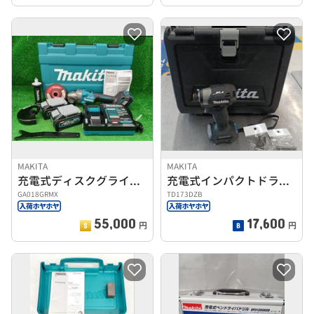
MAKITA
MAKITA
充電式ディスクグラインダ
充電式インパクトドライバ
GA018GRMX
TD173DZB
55,000
17,600
円
円