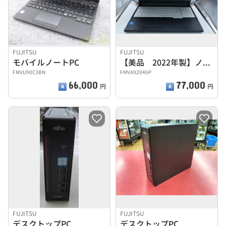
FUJITSU
FUJITSU
モバイルノートPC
【美品 2022年製】ノートパソコン
FMVU90C3BN
FMVA92046P
66,000
77,000
円
円
FUJITSU
FUJITSU
デスクトップPC
デスクトップPC