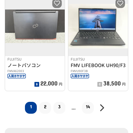
FUJITSU
FUJITSU
ノートパソコン
FMV LIFEBOOK UH90/F3
FMVA62003
FMVU90F3B
22,000
38,500
円
円
1
2
3
14
…