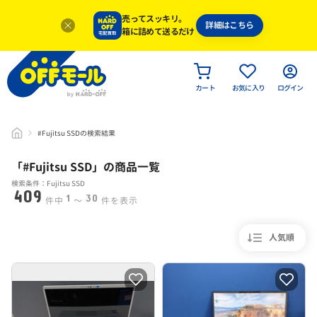
売ってスッキリ。
詳細はこちら
箱に詰めて送るだけ
カート
お気に入り
ログイン
#Fujitsu SSDの検索結果
「#
Fujitsu SSD
」
の商品一覧
検索条件：Fujitsu SSD
409
1
30
件中
〜
件を表示
人気順