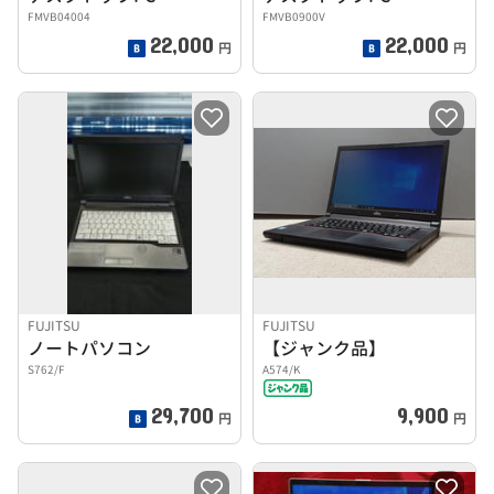
FMVB04004
FMVB0900V
22,000
22,000
円
円
FUJITSU
FUJITSU
ノートパソコン
【ジャンク品】
S762/F
A574/K
29,700
9,900
円
円