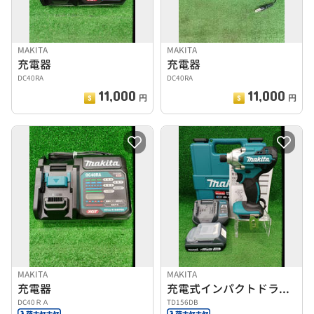
MAKITA
MAKITA
充電器
充電器
DC40RA
DC40RA
11,000
11,000
円
円
MAKITA
MAKITA
充電器
充電式インパクトドライバ
DC40ＲＡ
TD156DB