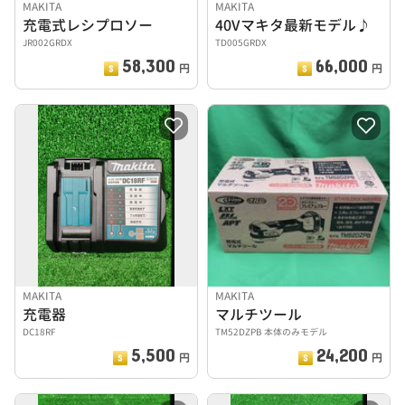
MAKITA
MAKITA
充電式レシプロソー
40Vマキタ最新モデル♪
JR002GRDX
TD005GRDX
58,300
66,000
円
円
MAKITA
MAKITA
充電器
マルチツール
DC18RF
TM52DZPB 本体のみモデル
5,500
24,200
円
円