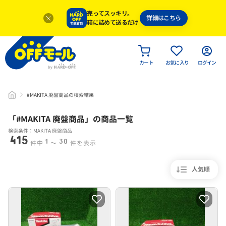
売ってスッキリ。
詳細はこちら
箱に詰めて送るだけ
カート
お気に入り
ログイン
#MAKITA 廃盤商品の検索結果
「#
MAKITA 廃盤商品
」
の商品一覧
検索条件：MAKITA 廃盤商品
415
1
30
件中
〜
件を表示
人気順