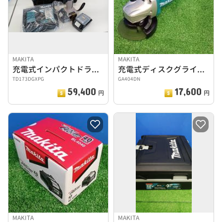
MAKITA
MAKITA
充電式インパクトドライバセット
充電式ディスクグラインダー
TD173DGXPG
GA404DN
59,400
17,600
円
円
MAKITA
MAKITA