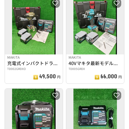
MAKITA
MAKITA
充電式インパクトドライバ
40Vマキタ最新モデル☆彡
TD002GRDXO
TD005GRDX
49,500
66,000
円
円