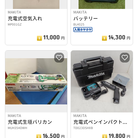
MAKITA
MAKITA
充電式空気入れ
バッテリー
MP001GZ
BL4025
11,000
14,300
円
円
MAKITA
MAKITA
充電式生垣バリカン
充電式ペンインパクトドライバ
MUH354DWH
TD023DSHXB
16,500
19,800
円
円