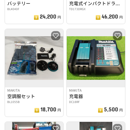
バッテリー
充電式インパクトドライバー
BL4040F
TD173DRGX
24,200
46,200
円
円
MAKITA
MAKITA
空調服セット
充電器
BL1055B
DC18RF
18,700
5,500
円
円