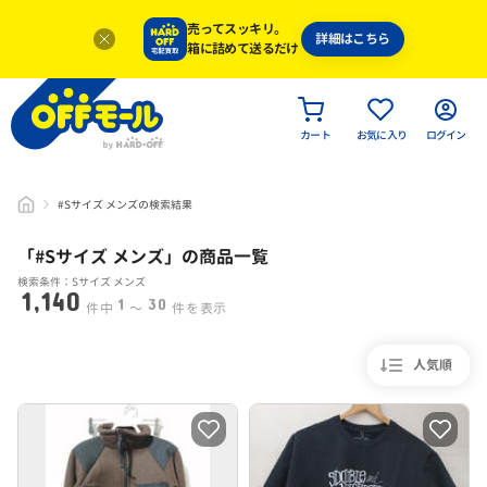
売ってスッキリ。
詳細はこちら
箱に詰めて送るだけ
カート
お気に入り
ログイン
#Sサイズ メンズの検索結果
「#
Sサイズ メンズ
」
の商品一覧
検索条件：Sサイズ メンズ
1,140
1
30
件中
〜
件を表示
人気順