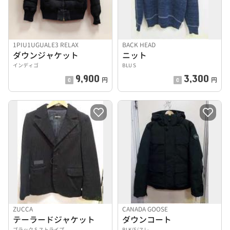
1PIU1UGUALE3 RELAX
BACK HEAD
ダウンジャケット
ニット
インディゴ
BLU S
9,900
3,300
円
円
ZUCCA
CANADA GOOSE
テーラードジャケット
ダウンコート
ブラック S ストライプ
BLK/S/スレ