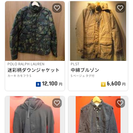
POLO RALPH LAUREN
PLST
迷彩柄ダウンジャケット
中綿ブルゾン
カーキ カモフラ S
S ベージュ タグ付
12,100
6,600
円
円