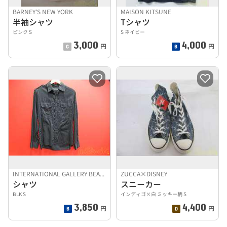
BARNEY'S NEW YORK
MAISON KITSUNE
半袖シャツ
Tシャツ
ピンク S
S ネイビー
3,000
4,000
円
円
INTERNATIONAL GALLERY BEAMS
ZUCCA×DISNEY
シャツ
スニーカー
BLK S
インディゴ×白 ミッキー柄 S
3,850
4,400
円
円