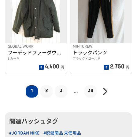
GLOBAL WORK
MINTCREW
フーデッドファーダウンジャケット グローバルワーク
トラックパンツ
S カーキ
ブラック×ゴールド
4,400
2,750
円
円
1
2
3
38
…
関連ハッシュタグ
#JORDAN NIKE
#廃盤商品 未使用品