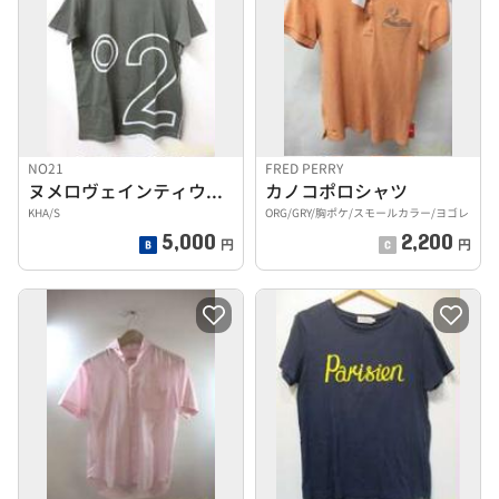
NO21
FRED PERRY
ヌメロヴェインティウ TEE
カノコポロシャツ
KHA/S
ORG/GRY/胸ポケ/スモールカラー/ヨゴレ
5,000
2,200
円
円