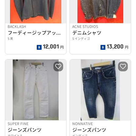
BACKLASH
ACNE STUDIOS
フーディージップアップパーカー
デニムシャツ
S 黒
S インディゴ
12,001
13,200
円
円
SUPER FINE
NONNATIVE
ジーンズパンツ
ジーンズパンツ
ホワイト S
インディゴ