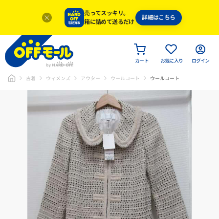
売ってスッキリ。
詳細はこちら
箱に詰めて送るだけ
カート
お気に入り
ログイン
古着
ウィメンズ
アウター
ウールコート
ウールコート