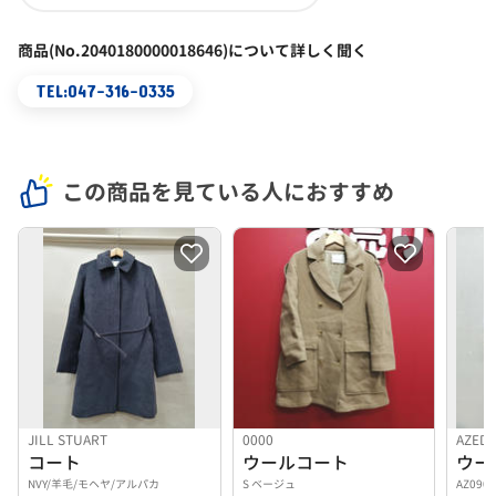
商品(No.2040180000018646)について詳しく聞く
TEL:047-316-0335
この商品を見ている人におすすめ
JILL STUART
0000
AZED
コート
ウールコート
ウー
NVY/羊毛/モヘヤ/アルパカ
S ベージュ
AZ090-