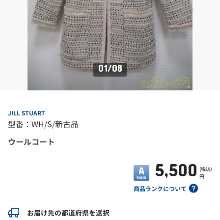
01
/
08
JILL STUART
型番：WH/S/新古品
ウールコート
5,500
(税込)
円
商品ランクについて
お届け先の都道府県を選択