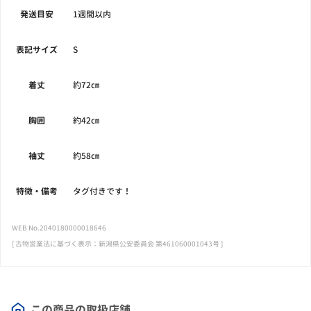
発送目安
1週間以内
表記サイズ
S
着丈
約72㎝
胸囲
約42㎝
袖丈
約58㎝
特徴・備考
タグ付きです！
WEB No.2040180000018646
[ 古物営業法に基づく表示：新潟県公安委員会 第461060001043号 ]
この商品の取扱店舗