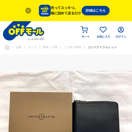
売ってスッキリ。
詳細はこちら
箱に詰めて送るだけ
カート
お気に入り
ログイン
古着
メンズ
財布・小物
二つ折り財布
コンパクトウォレット