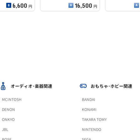
6,600
16,500
円
円
オーディオ･楽器関連
おもちゃ･ホビー関連
MCINTOSH
BANDAI
DENON
KONAMI
ONKYO
TAKARA TOMY
JBL
NINTENDO
BOSE
SEGA