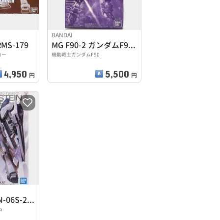
BANDAI
RMS-179
MG F90-2 ガンダムF90 2号機
カー
機動戦士ガンダムF90
4,950
5,500
円
円
1/100 MG MSN-06S-2 シナンジュ・スタイン
a