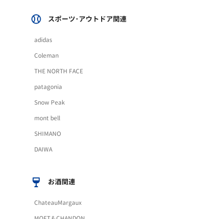
スポーツ･アウトドア関連
adidas
Coleman
THE NORTH FACE
patagonia
Snow Peak
mont bell
SHIMANO
DAIWA
お酒関連
ChateauMargaux
MOET＆CHANDON