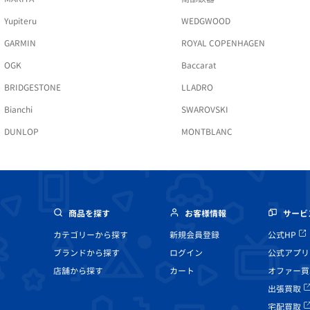
Yupiteru
WEDGWOOD
GARMIN
ROYAL COPENHAGEN
OGK
Baccarat
BRIDGESTONE
LLADRO
Bianchi
SWAROVSKI
DUNLOP
MONTBLANC
商品を探す
お客様情報
サービ
カテゴリーから探す
新規会員登録
公式HP
ブランドから探す
ログイン
公式アプリ
店舗から探す
カート
オファー買
出張買取
宅配買取