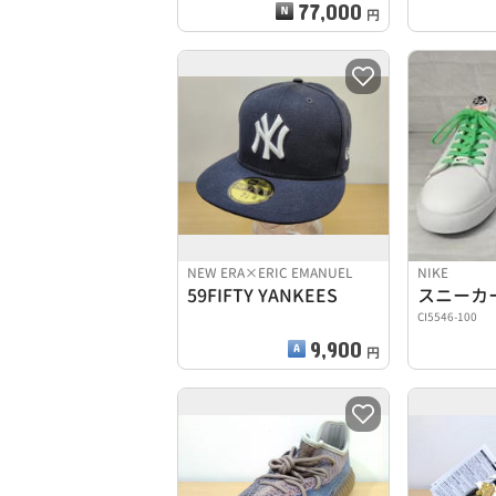
77,000
円
NEW ERA×ERIC EMANUEL
NIKE
59FIFTY YANKEES
スニーカ
CI5546-100
9,900
円