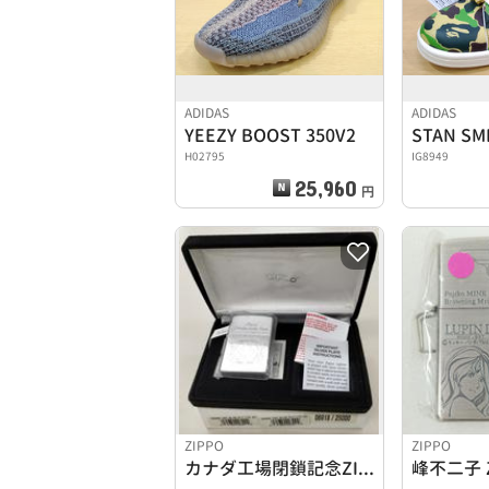
ADIDAS
ADIDAS
YEEZY BOOST 350V2
STAN SM
H02795
IG8949
25,960
円
ZIPPO
ZIPPO
カナダ工場閉鎖記念ZIPPO
峰不二子 Z