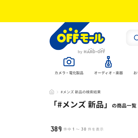
カメラ・電化製品
オーディオ・楽器
お
#メンズ 新品の検索結果
「#
メンズ 新品
」
の商品一覧
389
1
30
件中
〜
件を表示