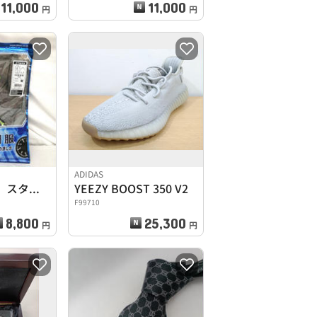
11,000
11,000
円
円
ADIDAS
空調服ベスト、スターターキットセット
YEEZY BOOST 350 V2
F99710
8,800
25,300
円
円