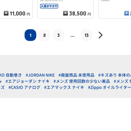
DE-J032-051-1-5
CM067
11,000
38,500
円
円
1
2
3
…
13
IKO 自動巻き
#JORDAN NIKE
#廃盤商品 未使用品
#キズあり 本体の
み
#エアジョーダン ナイキ
#メンズ 使用回数の少ない美品
#メンズ
ンズ
#CASIO アナログ
#エアマックス ナイキ
#Zippo オイルライタ