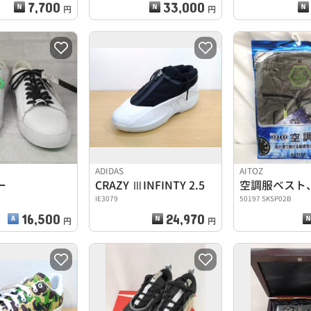
7,700
33,000
円
円
ADIDAS
AITOZ
ー
CRAZY ⅢINFINTY 2.5
IE3079
50197 SKSP02B
16,500
24,970
円
円