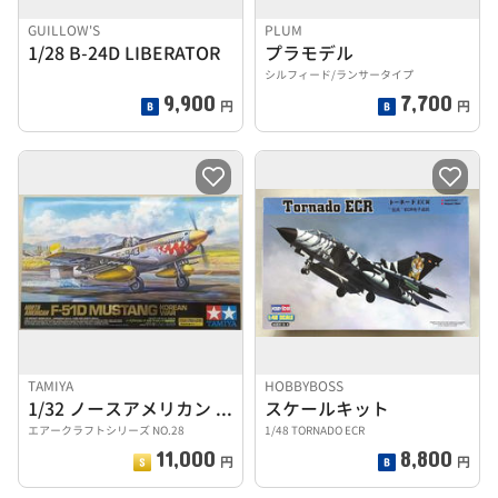
GUILLOW'S
PLUM
1/28 B-24D LIBERATOR
プラモデル
シルフィード/ランサータイプ
9,900
7,700
円
円
TAMIYA
HOBBYBOSS
1/32 ノースアメリカン F-51D マスタング 朝鮮戦争
スケールキット
エアークラフトシリーズ NO.28
1/48 TORNADO ECR
11,000
8,800
円
円