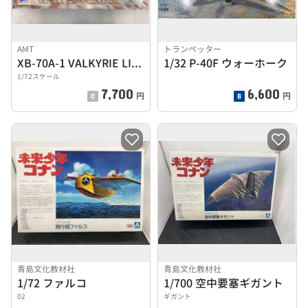
AMT
トランペッター
XB-70A-1 VALKYRIE LIMITED
1/32 P-40F ウォーホーク
1/72スケール
7,700
6,600
円
円
青島文化教材社
青島文化教材社
1/72 ファルコ
1/700 空中要塞ギガント
02
ギガント