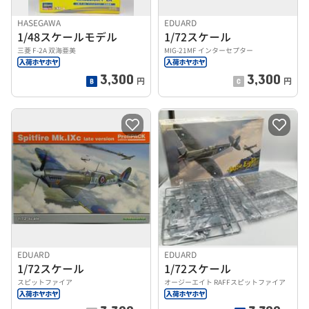
HASEGAWA
EDUARD
1/48スケールモデル
1/72スケール
三菱 F-2A 双海亜美
MIG-21MF インターセプター
3,300
3,300
円
円
EDUARD
EDUARD
1/72スケール
1/72スケール
スピットファイア
オージーエイト RAFFスピットファイア