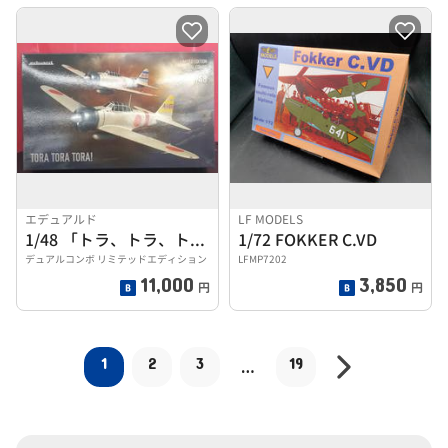
エデュアルド
LF MODELS
1/48 「トラ、トラ、トラ!」 零式艦上戦闘機 二一型
1/72 FOKKER C.VD
デュアルコンボ リミテッドエディション
LFMP7202
11,000
3,850
円
円
1
2
3
19
…