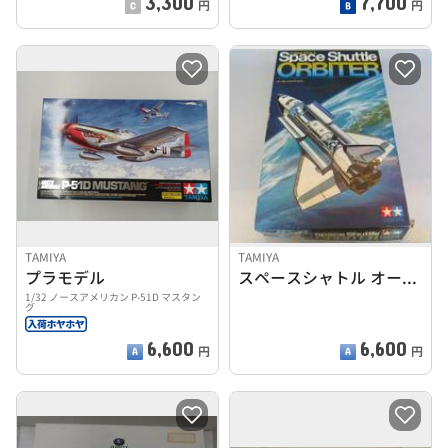
3,300
7,700
円
円
TAMIYA
TAMIYA
プラモデル
スペースシャトル オービター
1/32 ノースアメリカン P-51D マスタン
グ
6,600
6,600
円
円