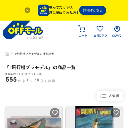
売ってスッキリ。
詳細はこちら
箱に詰めて送るだけ
カート
お気に入り
ログイン
#飛行機プラモデルの検索結果
「#
飛行機プラモデル
」
の商品一覧
検索条件：飛行機プラモデル
555
1
30
件中
〜
件を表示
人気順