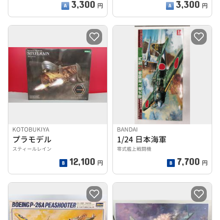
3,300
3,300
円
円
KOTOBUKIYA
BANDAI
プラモデル
1/24 日本海軍
スティールレイン
零式艦上戦闘機
12,100
7,700
円
円