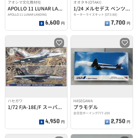
アオシマ文化教材社
オオタキ(OTAKI)
APOLLO 11 LUNAR LANDING
1/24 メルセデス ベンツ 450SLC
APOLLO 11 LUNAR LANDING
モーターライズキット [OT3-88]
6,600
7,700
円
円
ハセガワ
HASEGAWA
1/72 F/A-18E/F スーパーホーネット USS ニ
プラモデル
全日空ボーイング777-200
4,950
2,750
円
円