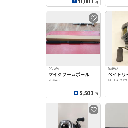
11,000
円
DAIWA
DAIWA
マイクブームポール
ベイトリ
MB264B
TATULA SV TW 
5,500
円