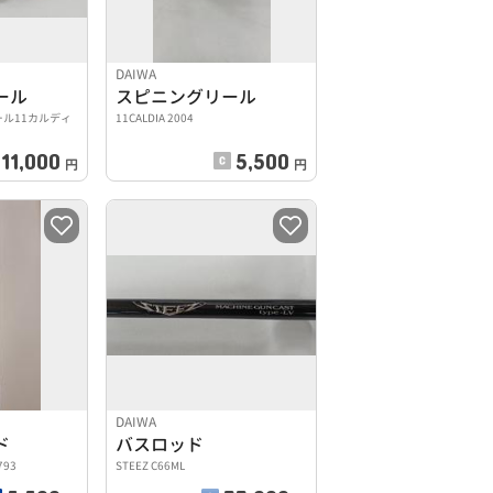
DAIWA
ール
スピニングリール
ール11カルディ
11CALDIA 2004
11,000
5,500
円
円
DAIWA
ド
バスロッド
793
STEEZ C66ML