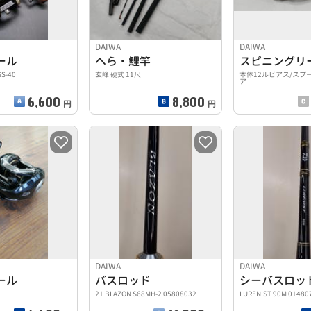
DAIWA
DAIWA
ール
へら・鯉竿
スピニングリ
SS-40
玄峰 硬式 11尺
本体12ルビアス/スプ
ア
6,600
8,800
円
円
DAIWA
DAIWA
ール
バスロッド
シーバスロッ
21 BLAZON S68MH-2 05808032
LURENIST 90M 01480