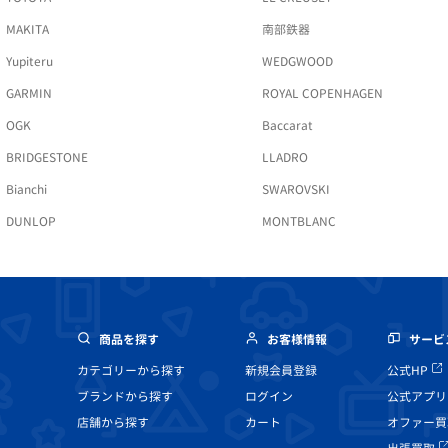
MAKITA
南部鉄器
Yupiteru
WEDGWOOD
GARMIN
ROYAL COPENHAGEN
OGK
Baccarat
BRIDGESTONE
LLADRO
Bianchi
SWAROVSKI
DUNLOP
MONTBLANC
商品を探す
お客様情報
サービ
カテゴリーから探す
新規会員登録
公式HP
ブランドから探す
ログイン
公式アプリ
店舗から探す
カート
オファー買