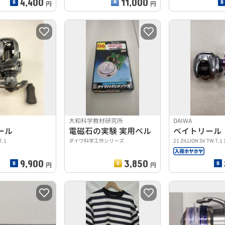
4,400
11,000
円
円
大和科学教材研究所
DAIWA
ール
電磁石の実験 実用ベル
ベイトリール
7.1
ダイワ科学工作シリーズ
21 ZILLION SV TW 7.1
9,900
3,850
円
円