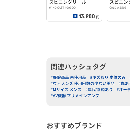
スピニングリール
スピニン
WIND CAST 4000QD
CALDIA 2506
13,200
円
関連ハッシュタグ
#廃盤商品 未使用品
#キズあり 本体のみ
#ウィメンズ 使用回数の少ない美品
#傷あ
#Mサイズ メンズ
#年代物 箱あり
#オー
#AV機器 プリメインアンプ
おすすめブランド