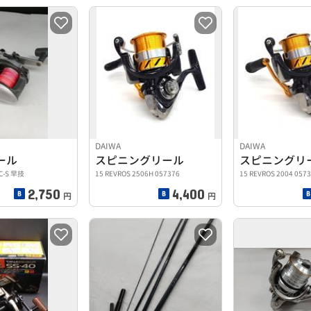
DAIWA
DAIWA
ール
スピニングリール
スピニングリ
C-S 早技
15 REVROS 2506H 057376
15 REVROS 2004 057
2,750
4,400
円
円