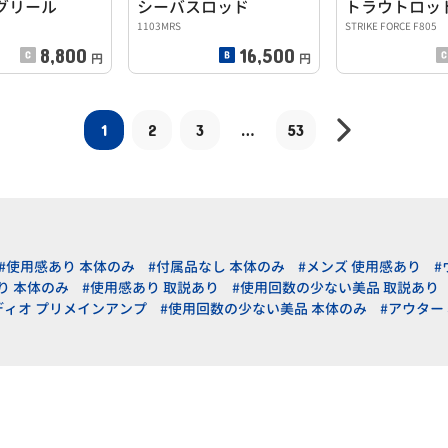
グリール
シーバスロッド
トラウトロッ
1103MRS
STRIKE FORCE F805
8,800
16,500
円
円
1
2
3
…
53
#使用感あり 本体のみ
#付属品なし 本体のみ
#メンズ 使用感あり
#
り 本体のみ
#使用感あり 取説あり
#使用回数の少ない美品 取説あり
ディオ プリメインアンプ
#使用回数の少ない美品 本体のみ
#アウター