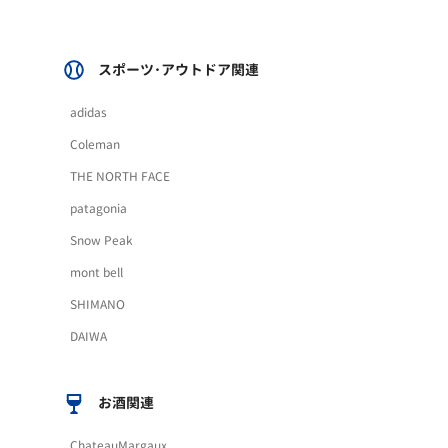
スポーツ･アウトドア関連
adidas
Coleman
THE NORTH FACE
patagonia
Snow Peak
mont bell
SHIMANO
DAIWA
お酒関連
ChateauMargaux