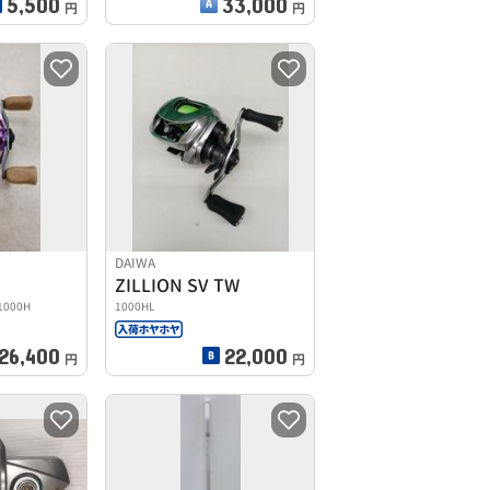
5,500
33,000
円
円
DAIWA
ZILLION SV TW
 1000H
1000HL
26,400
22,000
円
円