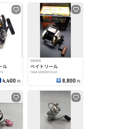
DAIWA
ール
ベイトリール
372
TANA SENSOR SS-60
4,400
8,800
円
円