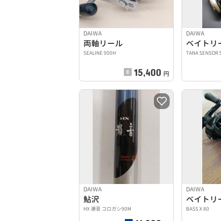
DAIWA
DAIWA
両軸リール
ベイトリ
SEALINE 900H
TANA SENSOR 
15,400
円
DAIWA
DAIWA
鮎沢
ベイトリ
HX 瀬音 コロガシ90M
BASS X 80