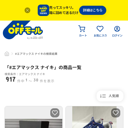
売ってスッキリ。
詳細はこちら
箱に詰めて送るだけ
カート
お気に入り
ログイン
#エアマックス ナイキの検索結果
「#
エアマックス ナイキ
」
の商品一覧
検索条件：エアマックス ナイキ
917
1
30
件中
〜
件を表示
人気順