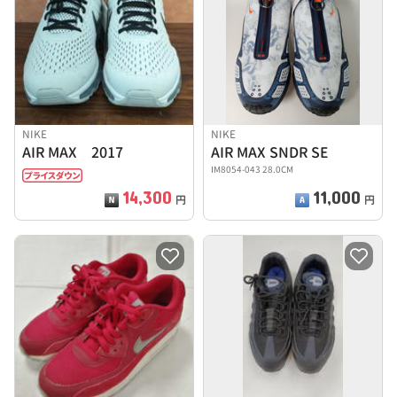
NIKE
NIKE
AIR MAX 2017
AIR MAX SNDR SE
IM8054-043 28.0CM
14,300
11,000
円
円