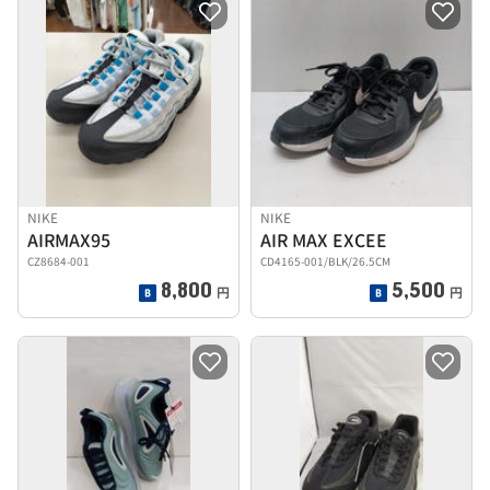
NIKE
NIKE
AIRMAX95
AIR MAX EXCEE
CZ8684-001
CD4165-001/BLK/26.5CM
8,800
5,500
円
円