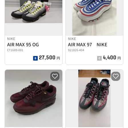
NIKE
NIKE
AIR MAX 95 OG
AIR MAX 97 NIKE
CT1689-001
921826-404
27,500
4,400
円
円