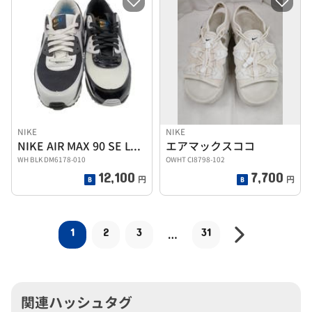
NIKE
NIKE
NIKE AIR MAX 90 SE LUCHA LIBRE
エアマックスココ
WH BLK DM6178-010
OWHT CI8798-102
12,100
7,700
円
円
1
2
3
31
…
関連ハッシュタグ