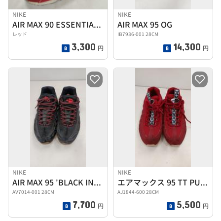
NIKE
NIKE
AIR MAX 90 ESSENTIAL ナイキ
AIR MAX 95 OG
レッド
IB7936-001 28CM
3,300
14,300
円
円
NIKE
NIKE
AIR MAX 95 'BLACK INFRARED'
エアマックス 95 TT PULL TAB 'GYM RED
AV7014-001 28CM
AJ1844-600 28CM
7,700
5,500
円
円