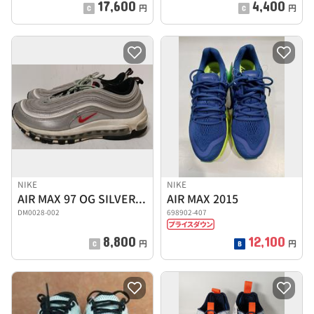
17,600
4,400
円
円
NIKE
NIKE
AIR MAX 97 OG SILVER BULLET
AIR MAX 2015
DM0028-002
698902-407
8,800
12,100
円
円